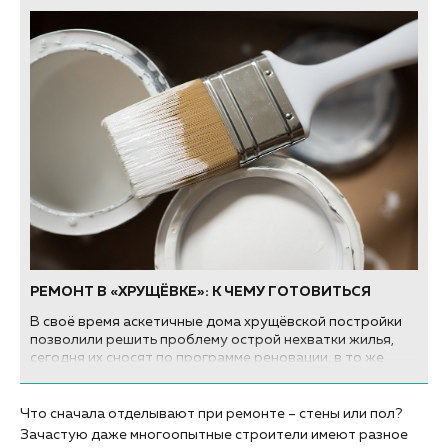
РЕМОНТ В «ХРУЩЁВКЕ»: К ЧЕМУ ГОТОВИТЬСЯ
В своё время аскетичные дома хрущёвской постройки
позволили решить проблему острой нехватки жилья,
сегодня их сносят по программе реновации, в то же
время советские типовые квартиры продают, покупают,
а самое главное – в них живут. Живут и вкладываются в
ремонт.
Что сначала отделывают при ремонте – стены или пол?
Зачастую даже многоопытные строители имеют разное