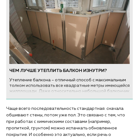
ЧЕМ ЛУЧШЕ УТЕПЛИТЬ БАЛКОН ИЗНУТРИ?
Утепление балкона – отличный способ с максимальным
толком использовать все квадратные метры имеющейся
жилплощади. Даже относительно небольшой балкончик
стандартной хрущевки можно преобразить полностью,
если его надежно защитить от стихии – будь то холод,
ветер, несущий пыль с улицы, или шум. Мы уже
Чаще всего последовательность стандартная: сначала
рассказывали о том, какие работы нужно провести, а
обшивают стены, потом уже пол. Это связано с тем, что
теперь поговорим о том, чем лучше утеплить балкон
при работах с химическими составами (например,
изнутри.
пропиткой, грунтом) можно испачкать обновленное
покрытие. И особенно это актуально, если речь о