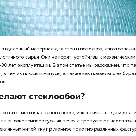
 отделочный материал для стен и потолков, изготовленн
логичного сырья. Они не горят, устойчивы к механически
-30 лет эксплуатации. В этой статье мы расскажем, что т
, в чем их плюсы и минусы, а также как правильно выбират
ои.
делают стеклообои?
ают из смеси кварцевого песка, известняка, соды и дол
т в высокотемпературных печах и пропускают через тон
еклянных нитей ткут рулонное полотно различных фактур