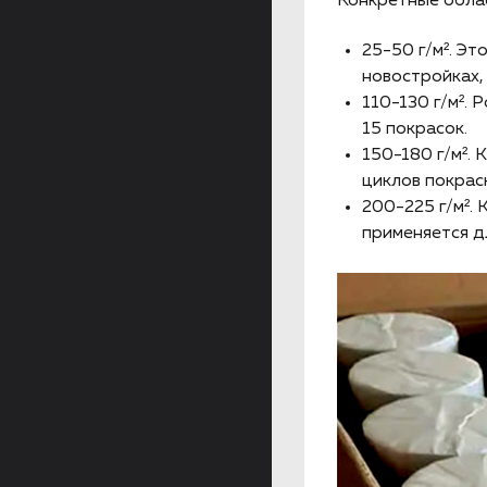
Конкретные облас
25-50 г/м². Эт
новостройках,
110-130 г/м². 
15 покрасок.
150-180 г/м². 
циклов покрас
200-225 г/м².
применяется д