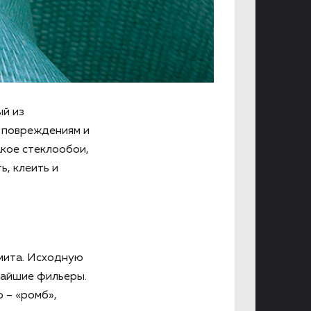
ый из
м повреждениям и
акое стеклообои,
ь, клеить и
омита. Исходную
чайшие фильеры.
 – «ромб»,