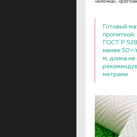
«елочка», «рогожк
Готовый ма
пропиткой.
ГОСТ Р 528
менее 50 г/
м, длина не
рекомендуе
метрами.