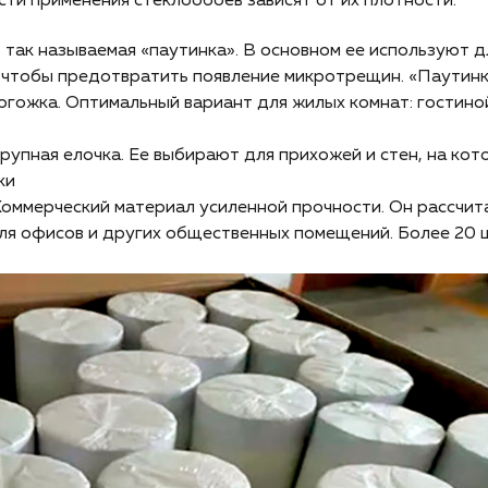
ти применения стеклообоев зависят от их плотности.
о так называемая «паутинка». В основном ее используют д
 чтобы предотвратить появление микротрещин. «Паутинк
Рогожка. Оптимальный вариант для жилых комнат: гостиной
Крупная елочка. Ее выбирают для прихожей и стен, на ко
ки
 Коммерческий материал усиленной прочности. Он рассчит
ля офисов и других общественных помещений. Более 20 