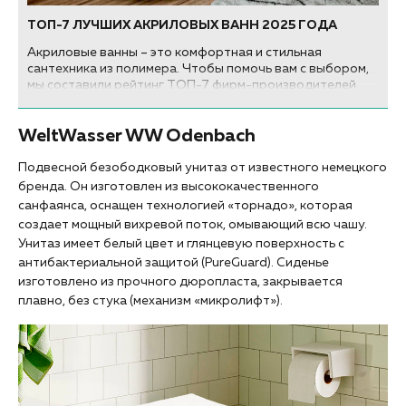
ТОП-7 ЛУЧШИХ АКРИЛОВЫХ ВАНН 2025 ГОДА
Акриловые ванны – это комфортная и стильная
сантехника из полимера. Чтобы помочь вам с выбором,
мы составили рейтинг ТОП-7 фирм-производителей
лучших акриловых ванн по качеству, цене и надежности
2025 года...
WeltWasser WW Odenbach
Подвесной безободковый унитаз от известного немецкого
бренда. Он изготовлен из высококачественного
санфаянса, оснащен технологией «торнадо», которая
создает мощный вихревой поток, омывающий всю чашу.
Унитаз имеет белый цвет и глянцевую поверхность с
антибактериальной защитой (PureGuard). Сиденье
изготовлено из прочного дюропласта, закрывается
плавно, без стука (механизм «микролифт»).