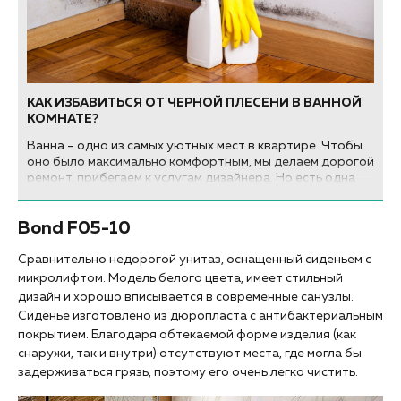
КАК ИЗБАВИТЬСЯ ОТ ЧЕРНОЙ ПЛЕСЕНИ В ВАННОЙ
КОМНАТЕ?
Ванна – одно из самых уютных мест в квартире. Чтобы
оно было максимально комфортным, мы делаем дорогой
ремонт, прибегаем к услугам дизайнера. Но есть одна
вещь, которая сведет на нет все попытки
благоустройства – внезапно появившиеся черные
Bond F05-10
пятна, которые практически невозможно вывести.
Сравнительно недорогой унитаз, оснащенный сиденьем с
микролифтом. Модель белого цвета, имеет стильный
дизайн и хорошо вписывается в современные санузлы.
Сиденье изготовлено из дюропласта с антибактериальным
покрытием. Благодаря обтекаемой форме изделия (как
снаружи, так и внутри) отсутствуют места, где могла бы
задерживаться грязь, поэтому его очень легко чистить.