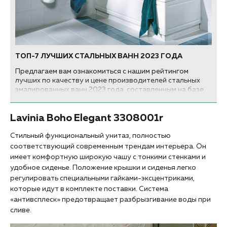
ТОП-7 ЛУЧШИХ СТАЛЬНЫХ ВАНН 2023 ГОДА
Предлагаем вам ознакомиться с нашим рейтингом
лучших по качеству и цене производителей стальных
эмалированных ванн 2023 года, составленным на базе
отзывов продавцов и покупателей нашего торгового
комплекса, а также экспертов-профессионалов...
Lavinia Boho Elegant 3308001r
Стильный функциональный унитаз, полностью
соответствующий современным трендам интерьера. Он
имеет комфортную широкую чашу с тонкими стенками и
удобное сиденье. Положение крышки и сиденья легко
регулировать специальными гайками-эксцентриками,
которые идут в комплекте поставки. Система
«антивсплеск» предотвращает разбрызгивание воды при
сливе.