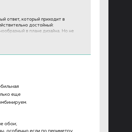
вый ответ, который приходит в
действительно достойный:
нообразный в плане дизайна. Но не
антах отделки кухонных стен,
емператур и влажности.
обильная
олько еще
комбинируем.
ые обои;
ны, особенно если по периметру