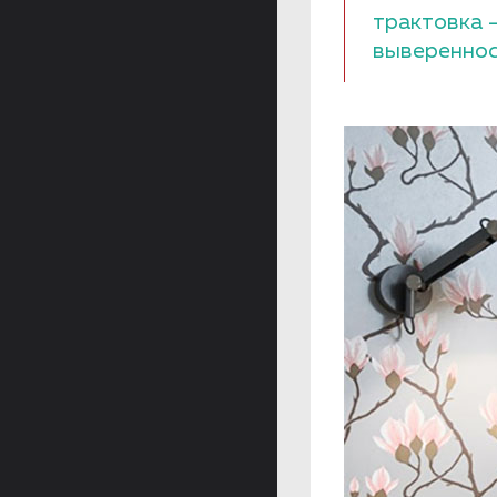
трактовка 
вывереннос