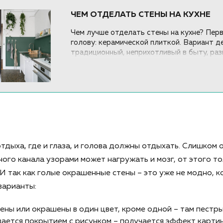
ЧЕМ ОТДЕЛАТЬ СТЕНЫ НА КУХНЕ
Чем лучше отделать стены на кухне? Пер
голову: керамической плиткой. Вариант 
традиционный, неприхотливый в быту, раз
плиткой единой. Расскажем о других вари
которые «выживут» в условиях высоких т
отдыха, где и глаза, и голова должны отдыхать. Слишком 
ного канала узорами может нагружать и мозг, от этого т
 И так как голые окрашенные стены – это уже не модно, 
варианты:
еены или окрашены в один цвет, кроме одной – там пестр
вается покрытием с рисунком – получается эффект карти