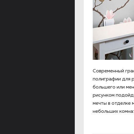
Современный гра
полиграфии для р
большего или мен
рисунком подойду
мечты в отделке 
небольших комнат