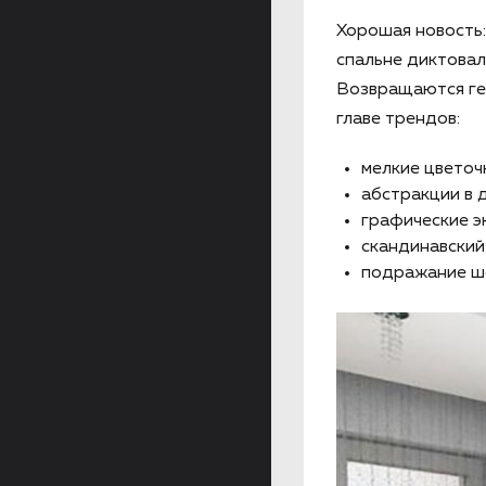
Хорошая новость:
спальне диктовал
Возвращаются гео
главе трендов:
мелкие цветоч
абстракции в д
графические э
скандинавский
подражание ше