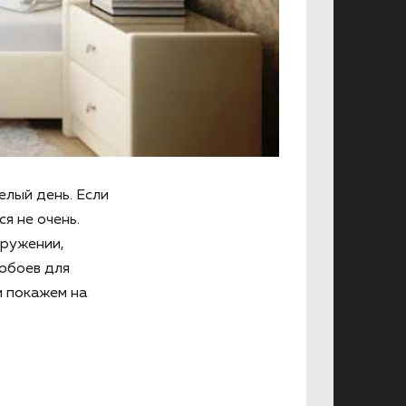
елый день. Если
я не очень.
кружении,
 обоев для
и покажем на