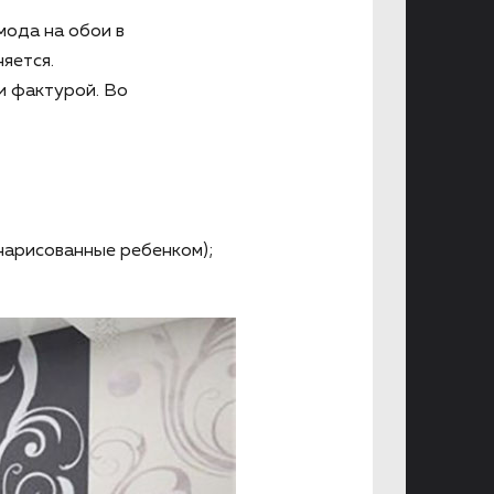
мода на обои в
яется.
и фактурой. Во
 нарисованные ребенком);