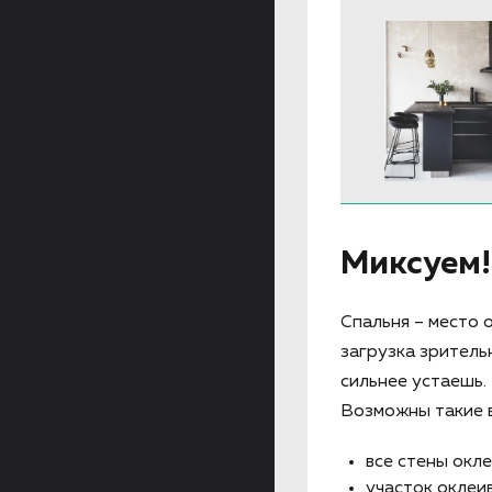
Миксуем!
Спальня – место 
загрузка зритель
сильнее устаешь.
Возможны такие 
все стены окл
участок оклеи