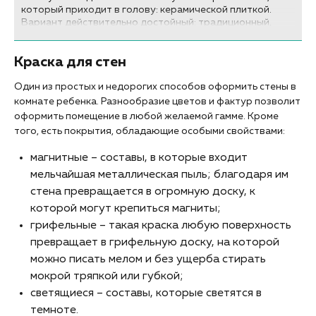
который приходит в голову: керамической плиткой.
Вариант действительно достойный: традиционный,
неприхотливый в быту, разнообразный в плане дизайна.
Но не плиткой единой. Расскажем о других вариантах
Краска для стен
отделки кухонных стен, которые «выживут» в условиях
высоких температур и влажности.
Один из простых и недорогих способов оформить стены в
комнате ребенка. Разнообразие цветов и фактур позволит
оформить помещение в любой желаемой гамме. Кроме
того, есть покрытия, обладающие особыми свойствами:
магнитные – составы, в которые входит
мельчайшая металлическая пыль; благодаря им
стена превращается в огромную доску, к
которой могут крепиться магниты;
грифельные – такая краска любую поверхность
превращает в грифельную доску, на которой
можно писать мелом и без ущерба стирать
мокрой тряпкой или губкой;
светящиеся – составы, которые светятся в
темноте.