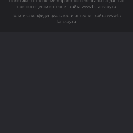
Политика в отношении обработки персональных данных
при посещении интернет-сайта www.tk-lanskoy.ru
Политика конфиденциальности интернет-сайта www.tk-
lanskoy.ru
Закрыть
О файлах Cookie
Файл cookie представляет собой небольшой файл, обычно
состоящий из букв и цифр. Когда вы посещаете сайт, файл
сохраняется на вашем компьютере, планшетном ПК,
телефоне или другом устройстве. Cookies помогают нам
повысить эффективность работы сайта и получить
аналитические данные.
Типы файлов cookie