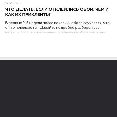
17.12.2025
ЧТО ДЕЛАТЬ, ЕСЛИ ОТКЛЕИЛИСЬ ОБОИ, ЧЕМ И
КАК ИХ ПРИКЛЕИТЬ?
В первые 2-5 недели после поклейки обоев случается, что
они отклеиваются. Давайте подробно разберем все
нюансы того, почему именно отклеились обои, как и чем
можно приклеить стыки или углы, а также рассмотрим
методы экспресс-ремонта...