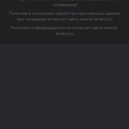
соглашение)
Политика в отношении обработки персональных данных
при посещении интернет-сайта www.tk-lanskoy.ru
Политика конфиденциальности интернет-сайта www.tk-
lanskoy.ru
Закрыть
О файлах Cookie
Файл cookie представляет собой небольшой файл, обычно
состоящий из букв и цифр. Когда вы посещаете сайт, файл
сохраняется на вашем компьютере, планшетном ПК,
телефоне или другом устройстве. Cookies помогают нам
повысить эффективность работы сайта и получить
аналитические данные.