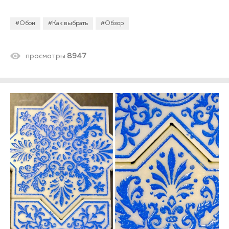
#Обои
#Как выбрать
#Обзор
просмотры
8947