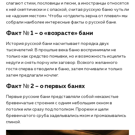
слагают стихи, пословицы и песни, а иностранцы относятся
к ней скептически и с опаской, считая русскую баню чуть ли
не «адским местом». Чтобы «отделить зерна от плевел» мы
собрали наиболее интересные факты о русской бане.
Факт № 1 – о «возрасте» бани
История русской бани насчитывает порядка двух
тысячелетий. В прошлые века баню воспринимали не
только как средство помывки, но и возможность исцелить
недуги и снять порчу или заговор. Всякого желанного
гостя сперва отводили в баню, затем почивали и только
затем предлагали ночлег.
Факт № 2 – о первых банях
Первые русские бани представляли собой неказистые
бревенчатые строения с одним небольшим окном в
потолке или сразу под потолком. Прорехи и щели
бревенчатого сруба заделывались мхом и промазывались
глиной.