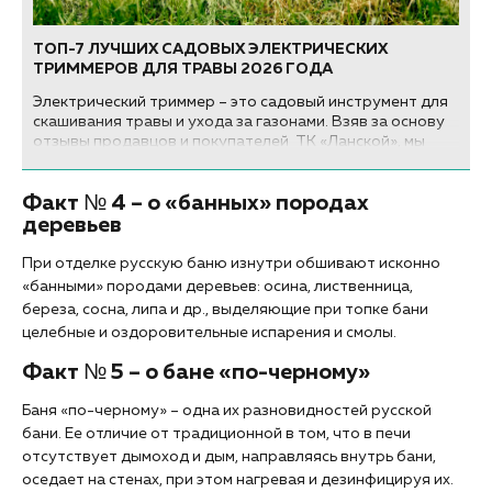
ТОП-7 ЛУЧШИХ САДОВЫХ ЭЛЕКТРИЧЕСКИХ
ТРИММЕРОВ ДЛЯ ТРАВЫ 2026 ГОДА
Электрический триммер – это садовый инструмент для
скашивания травы и ухода за газонами. Взяв за основу
отзывы продавцов и покупателей ТК «Ланской», мы
составили рейтинг лучших моделей электрических
триммеров для травы по надежности и качеству 2026
Факт № 4 – о «банных» породах
года...
деревьев
При отделке русскую баню изнутри обшивают исконно
«банными» породами деревьев: осина, лиственница,
береза, сосна, липа и др., выделяющие при топке бани
целебные и оздоровительные испарения и смолы.
Факт № 5 – о бане «по-черному»
Баня «по-черному» – одна их разновидностей русской
бани. Ее отличие от традиционной в том, что в печи
отсутствует дымоход и дым, направляясь внутрь бани,
оседает на стенах, при этом нагревая и дезинфицируя их.