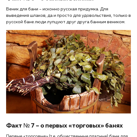
Веник для бани – исконно русская придумка. Для
выведения шлаков, да и просто для удовольствия, только в
русской бане люди лупцуют друг друга банным веником.
Факт № 7 – о первых «торговых» банях
Первые «торговые» (т.е. общественные платные) бани для