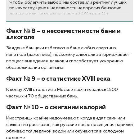
Чтобы облегчить выбор, мы составили рейтинг лучших
по качеству, цене и надежности недорогих бензопил
для дачи или загородного дома 2024 года. Он
составлен с учетом отзывов продавцов и покупателей
ТК «Ланской», а также экспертов-профессионалов...
Факт № 8 – о несовместимости бани и
алкоголя
Заядлые банщики избегают в бане любых спиртных
напитков (даже пива), поскольку алкоголь затормаживает
процесс выведения шлаков и способствует ускорению
обезвоживания организма.
Факт № 9 – о статистике XVIII века
К концу XVIII столетия в Москве насчитывалось 1500
частных и 70 общественных бань.
Факт № 10 – о сжигании калорий
Иностранцы крайне недоумевают, когда видят сами или
слышат из рассказов, как русские после посещения парилки
обливаются ледяной водой или окунаются в холодном
водоеме.