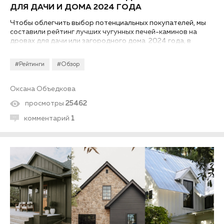
ДЛЯ ДАЧИ И ДОМА 2024 ГОДА
Чтобы облегчить выбор потенциальных покупателей, мы
составили рейтинг лучших чугунных печей-каминов на
дровах для дачи или загородного дома 2024 года, в
основу которого легли отзывы профессиональных
экспертов, а также продавцов и покупателей ТК
#Рейтинги
#Обзор
«Ланской»...
Оксана Объедкова
просмотры
25462
комментарий
1