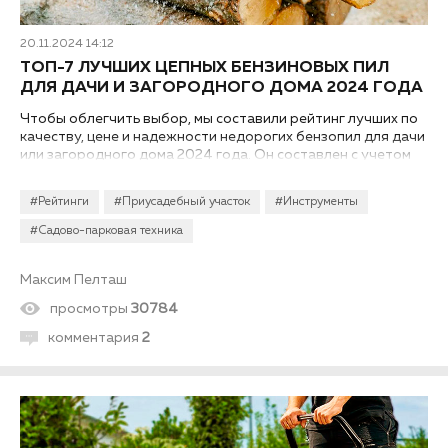
20.11.2024 14:12
ТОП-7 ЛУЧШИХ ЦЕПНЫХ БЕНЗИНОВЫХ ПИЛ
ДЛЯ ДАЧИ И ЗАГОРОДНОГО ДОМА 2024 ГОДА
Чтобы облегчить выбор, мы составили рейтинг лучших по
качеству, цене и надежности недорогих бензопил для дачи
или загородного дома 2024 года. Он составлен с учетом
отзывов продавцов и покупателей ТК «Ланской», а также
экспертов-профессионалов...
#Рейтинги
#Приусадебный участок
#Инструменты
#Садово-парковая техника
Максим Пелташ
просмотры
30784
комментария
2