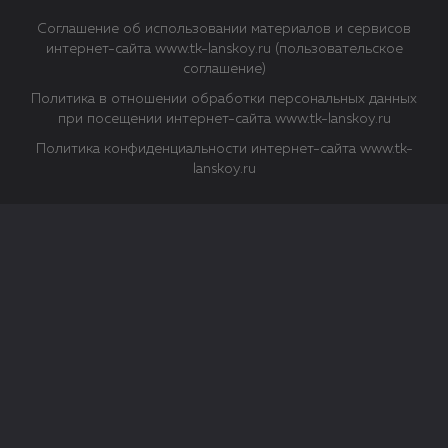
Соглашение об использовании материалов и сервисов
интернет-сайта www.tk-lanskoy.ru (пользовательское
соглашение)
Политика в отношении обработки персональных данных
при посещении интернет-сайта www.tk-lanskoy.ru
Политика конфиденциальности интернет-сайта www.tk-
lanskoy.ru
Закрыть
О файлах Cookie
Файл cookie представляет собой небольшой файл, обычно
состоящий из букв и цифр. Когда вы посещаете сайт, файл
сохраняется на вашем компьютере, планшетном ПК,
телефоне или другом устройстве. Cookies помогают нам
повысить эффективность работы сайта и получить