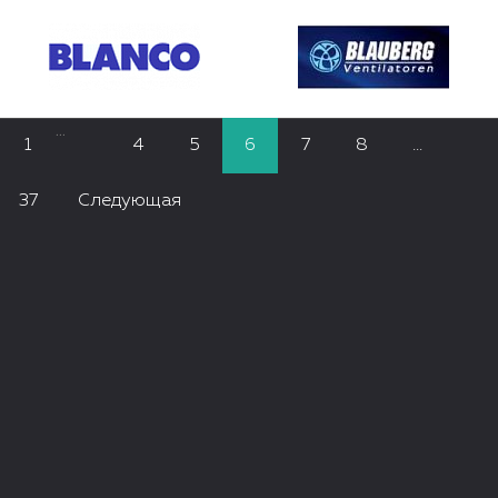
...
1
4
5
6
7
8
...
37
Следующая