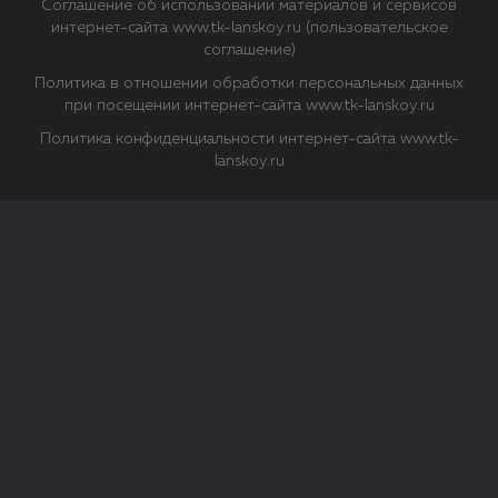
Соглашение об использовании материалов и сервисов
интернет-сайта www.tk-lanskoy.ru (пользовательское
соглашение)
Политика в отношении обработки персональных данных
при посещении интернет-сайта www.tk-lanskoy.ru
Политика конфиденциальности интернет-сайта www.tk-
lanskoy.ru
Закрыть
О файлах Cookie
Файл cookie представляет собой небольшой файл, обычно
состоящий из букв и цифр. Когда вы посещаете сайт, файл
сохраняется на вашем компьютере, планшетном ПК,
телефоне или другом устройстве. Cookies помогают нам
повысить эффективность работы сайта и получить
аналитические данные.