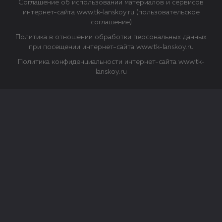
Соглашение об использовании материалов и сервисов
интернет-сайта www.tk-lanskoy.ru (пользовательское
соглашение)
Политика в отношении обработки персональных данных
при посещении интернет-сайта www.tk-lanskoy.ru
Политика конфиденциальности интернет-сайта www.tk-
lanskoy.ru
Закрыть
О файлах Cookie
Файл cookie представляет собой небольшой файл, обычно
состоящий из букв и цифр. Когда вы посещаете сайт, файл
сохраняется на вашем компьютере, планшетном ПК,
телефоне или другом устройстве. Cookies помогают нам
повысить эффективность работы сайта и получить
аналитические данные.