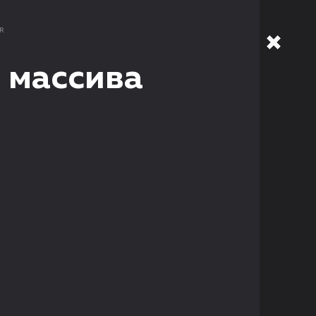
R
 массива