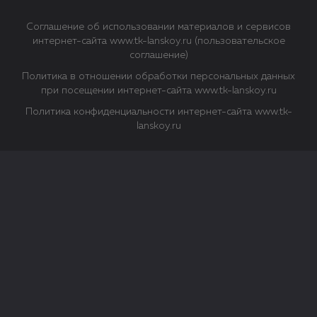
Соглашение об использовании материалов и сервисов
интернет-сайта www.tk-lanskoy.ru (пользовательское
соглашение)
Политика в отношении обработки персональных данных
при посещении интернет-сайта www.tk-lanskoy.ru
Политика конфиденциальности интернет-сайта www.tk-
lanskoy.ru
Закрыть
О файлах Cookie
Файл cookie представляет собой небольшой файл, обычно
состоящий из букв и цифр. Когда вы посещаете сайт, файл
сохраняется на вашем компьютере, планшетном ПК,
телефоне или другом устройстве. Cookies помогают нам
повысить эффективность работы сайта и получить