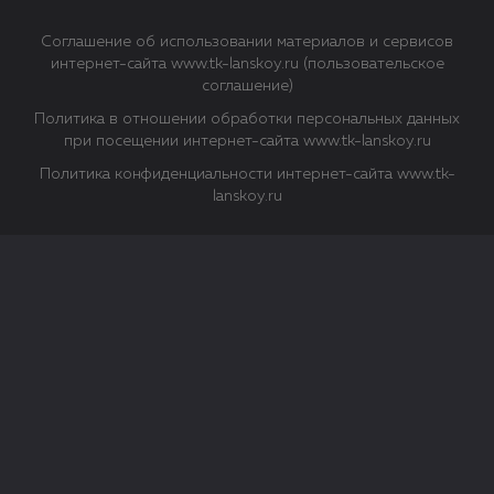
Соглашение об использовании материалов и сервисов
интернет-сайта www.tk-lanskoy.ru (пользовательское
соглашение)
Политика в отношении обработки персональных данных
при посещении интернет-сайта www.tk-lanskoy.ru
Политика конфиденциальности интернет-сайта www.tk-
lanskoy.ru
Закрыть
О файлах Cookie
Файл cookie представляет собой небольшой файл, обычно
состоящий из букв и цифр. Когда вы посещаете сайт, файл
сохраняется на вашем компьютере, планшетном ПК,
телефоне или другом устройстве. Cookies помогают нам
повысить эффективность работы сайта и получить