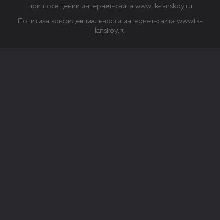
при посещении интернет-сайта www.tk-lanskoy.ru
Политика конфиденциальности интернет-сайта www.tk-
lanskoy.ru
Закрыть
О файлах Cookie
Файл cookie представляет собой небольшой файл, обычно
состоящий из букв и цифр. Когда вы посещаете сайт, файл
сохраняется на вашем компьютере, планшетном ПК,
телефоне или другом устройстве. Cookies помогают нам
повысить эффективность работы сайта и получить
аналитические данные.
Типы файлов cookie
Строго необходимые файлы cookie.