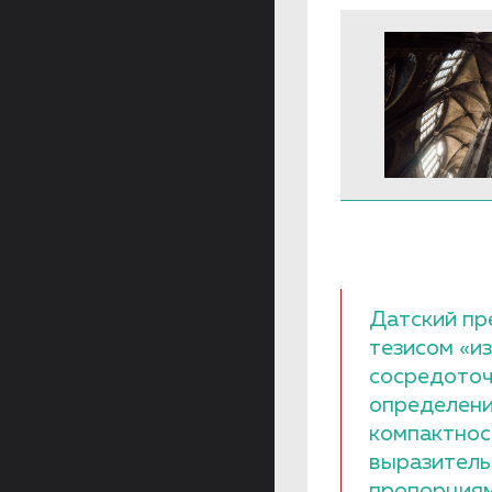
Датский пр
тезисом «и
сосредоточ
определени
компактнос
выразитель
пропорциям