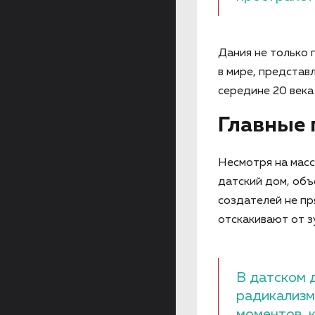
Дания не только 
в мире, представ
середине 20 века
Главные 
Несмотря на мас
датский дом, объ
создателей не пр
отскакивают от з
В датском 
радикализм
моментов, 