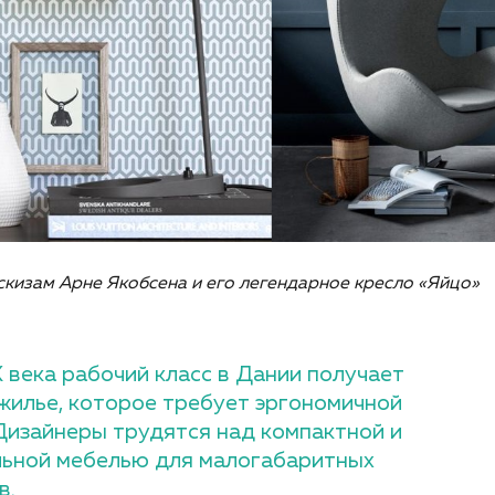
эскизам Арне Якобсена и его легендарное кресло «Яйцо»
 века рабочий класс в Дании получает
жилье, которое требует эргономичной
 Дизайнеры трудятся над компактной и
ьной мебелью для малогабаритных
в.