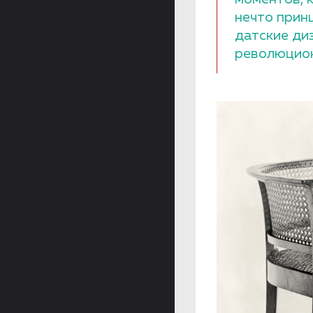
нечто прин
датские ди
революцион