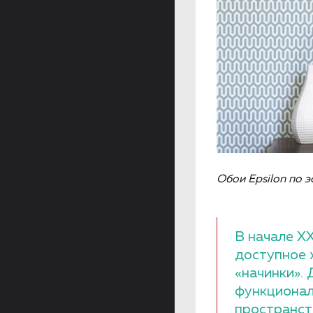
Обои Epsilon по 
В начале XX
доступное 
«начинки».
функционал
пространст