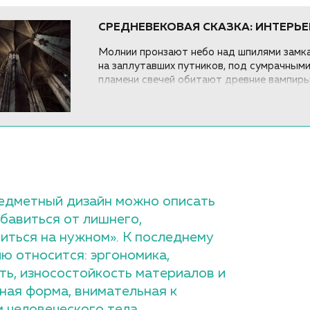
СРЕДНЕВЕКОВАЯ СКАЗКА: ИНТЕРЬЕ
Молнии пронзают небо над шпилями замка
на заплутавших путников, под сумрачными
пламени свечей обитают древние вампиры
едметный дизайн можно описать
збавиться от лишнего,
иться на нужном». К последнему
ю относится: эргономика,
ть, износостойкость материалов и
ная форма, внимательная к
 человеческого тела.