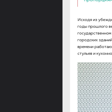
Исходя из убежд
годы прошлого ве
государственном 
городских зданий
времени работают
стульев и кухонно