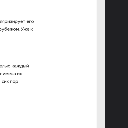
уляризирует его
рубежом. Уже к
.
белью каждый
 имена их
 сих пор