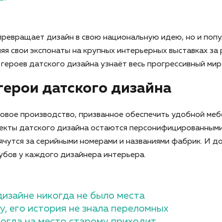
превращает дизайн в свою национальную идею, но и поп
ляя свои экспонаты на крупных интерьерных выставках за 
 героев датского дизайна узнаёт весь прогрессивный мир
герои датского дизайна
совое производство, призванное обеспечить удобной ме
екты датского дизайна остаются персонифицированными:
ячутся за серийными номерами и названиями фабрик. И до
убов у каждого дизайнера интерьера.
дизайне никогда не было места
у, его история не знала переломных
когда на место старому приходит