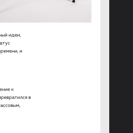
ный идеи,
татус
времени, и
ение к
превратился в
массовым,