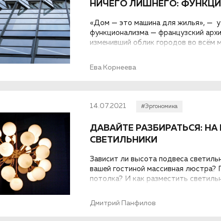
НИЧЕГО ЛИШНЕГО: ФУНКЦИ
«Дом — это машина для жилья», — у
функционализма — французский архи
изменивший облик городов во всём м
Ева Корнеева
14.07.2021
#Эргономика
ДАВАЙТЕ РАЗБИРАТЬСЯ: НА
СВЕТИЛЬНИКИ
Зависит ли высота подвеса светильн
вашей гостиной массивная люстра?
потолка? И как разместить светильн
отражения вас не испугало? Расска
Дмитрий Панфилов