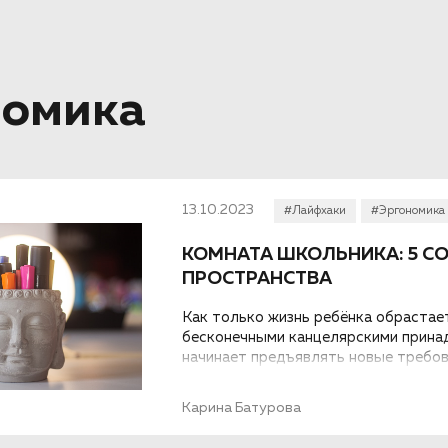
номика
13.10.2023
#Лайфхаки
#Эргономика
КОМНАТА ШКОЛЬНИКА: 5 С
ПРОСТРАНСТВА
Как только жизнь ребёнка обрастае
бесконечными канцелярскими прина
начинает предъявлять новые требов
помогут организовать пространство
Карина Батурова