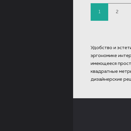
1
2
Удобство и эстет
эргономике интер
имеющееся простр
квадратные метр
дизайнерские реш