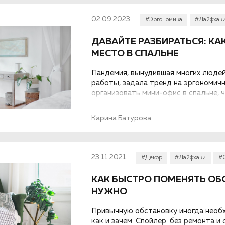
02.09.2023
#Эргономика
#Лайфхак
ДАВАЙТЕ РАЗБИРАТЬСЯ: КА
МЕСТО В СПАЛЬНЕ
Пандемия, вынудившая многих людей
работы, задала тренд на эргономичн
организовать мини-офис в спальне, 
органично.
Карина Батурова
23.11.2021
#Декор
#Лайфхаки
#
КАК БЫСТРО ПОМЕНЯТЬ ОБС
НУЖНО
Привычную обстановку иногда необх
как и зачем. Спойлер: без ремонта 