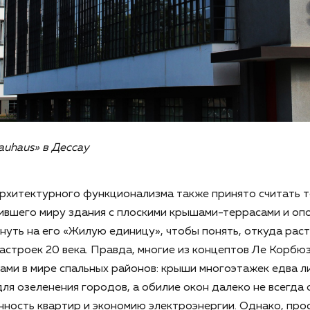
auhaus» в Дессау
архитектурного функционализма также принято считать 
ившего миру здания с плоскими крышами-террасами и оп
нуть на его «Жилую единицу», чтобы понять, откуда раст
астроек 20 века. Правда, многие из концептов Ле Корбюз
ами в мире спальных районов: крыши многоэтажек едва л
для озеленения городов, а обилие окон далеко не всегда 
ность квартир и экономию электроэнергии. Однако, пр