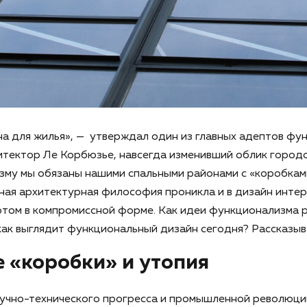
а для жилья», — утверждал один из главных адептов фу
тектор Ле Корбюзье, навсегда изменивший облик городов
му мы обязаны нашими спальными районами с «коробками
ная архитектурная философия проникла и в дизайн интер
отом в компромиссной форме. Как идеи функционализма р
 как выглядит функциональный дизайн сегодня? Рассказыв
 «коробки» и утопия
аучно-технического прогресса и промышленной революци