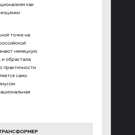
кционализм как
реоценки
ной точке на
 российской
минают немецкую
ь и обрастала
о практичности
ляется само
пиусом.
рациональная
-ТРАНСФОРМЕР