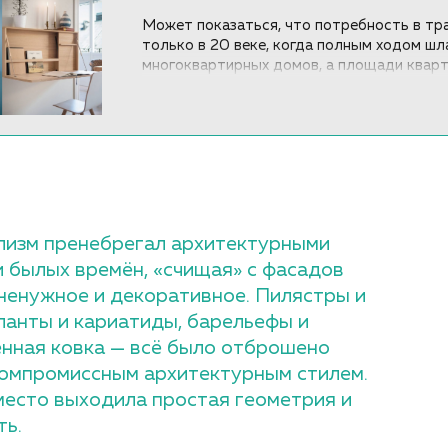
Может показаться, что потребность в т
только в 20 веке, когда полным ходом шл
многоквартирных домов, а площади кварт
меньше. Предположение логичное, но не в
появилась ещё в Древнем Египте.
изм пренебрегал архитектурными
 былых времён, «счищая» с фасадов
 ненужное и декоративное. Пилястры и
тланты и кариатиды, барельефы и
нная ковка — всё было отброшено
омпромиссным архитектурным стилем.
место выходила простая геометрия и
ть.