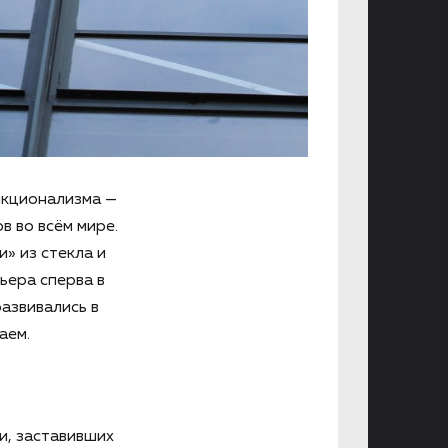
нкционализма —
 во всём мире.
» из стекла и
ьера сперва в
азвивались в
аем.
и, заставивших