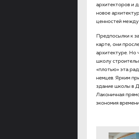
архитекторов и д
новое архитектур
ценностей между
Предпосылки к з
карте, они просл
архитектуре. Но 
школу строитель
«плотью» эта рад
немцев. Ярким пр
здание школы в Д
Лаконичная прямо
экономия времени