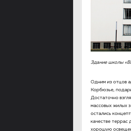
Здание школы «B
Одним из отцов 
Корбюзье, подар
Достаточно взгля
массовых жилых з
остались концепт
качестве террас 
хорошую освещен