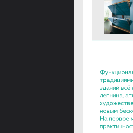
Функционал
традициями
зданий всё
лепнина, а
художестве
новым беск
На первое 
практичнос