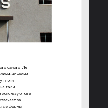
того самого Ле
орами-ножками.
ут ноги
ье так и
и используются в
отвечает за
остые формы