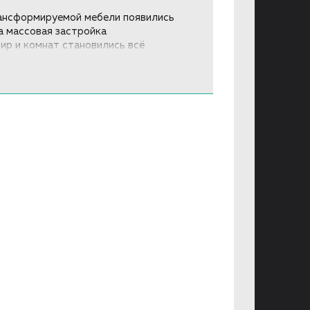
рансформируемой мебели появились
а массовая застройка
ир и комнат становились всё
ерное. Первая складная мебель