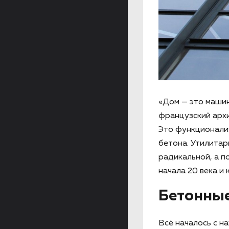
«Дом — это машин
французский архи
Это функционализ
бетона. Утилитар
радикальной, а п
начала 20 века и
Бетонные
Всё началось с н