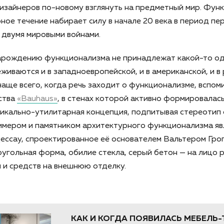
изайнеров по-новому взглянуть на предметный мир. Фун
ное течение набирает силу в начале 20 века в период пе
 двумя мировыми войнами.
арождению функционализма не принадлежат какой-то од
еживаются и в западноевропейской, и в американской, и в
чаще всего, когда речь заходит о функционализме, вспо
ства
«Bauhaus»
, в стенах которой активно формировалас
икально-утилитарная концепция, подпитывая стереотип 
имером и памятником архитектурного функционализма яв
ессау, спроектированное её основателем Вальтером Гро
угольная форма, обилие стекла, серый бетон — на лицо 
 и средств на внешнюю отделку.
КАК И КОГДА ПОЯВИЛАСЬ МЕБЕЛЬ