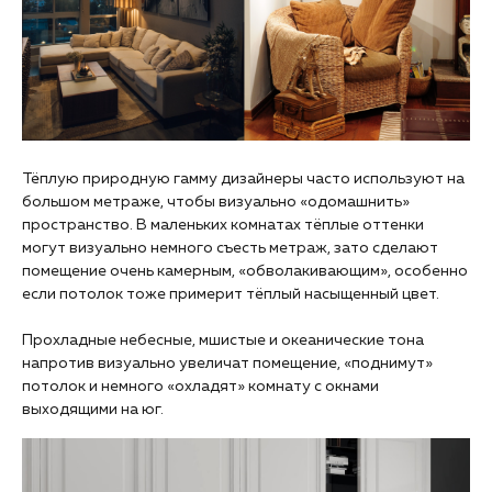
Тёплую природную гамму дизайнеры часто используют на
большом метраже, чтобы визуально «‎одомашнить»‎
пространство. В маленьких комнатах тёплые оттенки
могут визуально немного съесть метраж, зато сделают
помещение очень камерным, ‎«обволакивающим»‎, особенно
если потолок тоже примерит тёплый насыщенный цвет.
Прохладные небесные, мшистые и океанические тона
напротив визуально увеличат помещение, «поднимут»‎
потолок и немного «охладят» комнату с окнами
выходящими на юг.