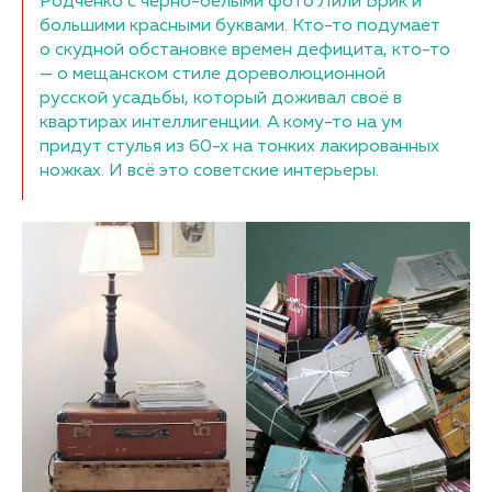
Родченко с черно-белыми фото Лили Брик и
большими красными буквами. Кто-то подумает
о скудной обстановке времен дефицита, кто-то
— о мещанском стиле дореволюционной
русской усадьбы, который доживал своё в
квартирах интеллигенции. А кому-то на ум
придут стулья из 60-х на тонких лакированных
ножках. И всё это советские интерьеры.