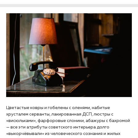
Цветастые ковры и гобелены с оленями, набитые
хрусталем серванты, лакированная ДСП, люстры с
«висюльками», фарфоровые слоники, абажуры с бахромой
— все эти атрибуты советского интерьера долго
«выкорчёвывали» из человеческого сознания и жилых