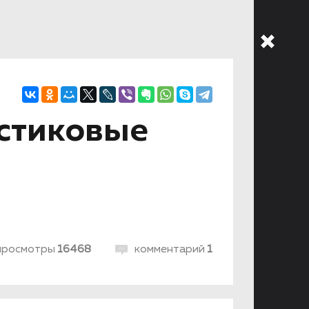
астиковые
просмотры
16468
комментарий
1