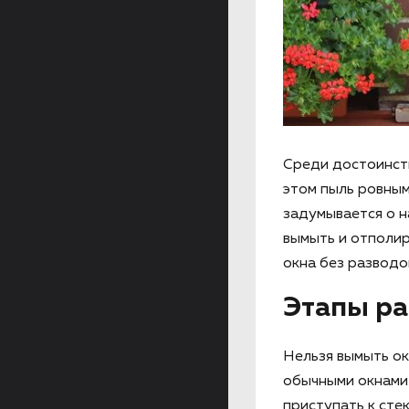
Среди достоинств
этом пыль ровным
задумывается о н
вымыть и отполир
окна без разводо
Этапы ра
Нельзя вымыть ок
обычными окнами
приступать к сте