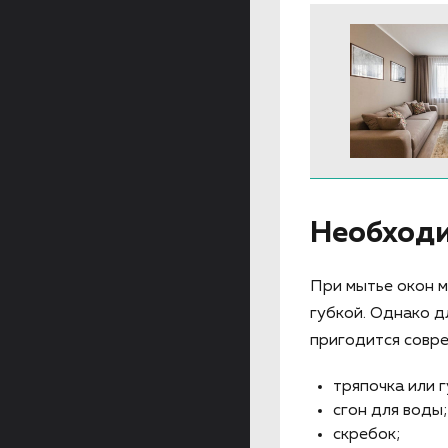
Необходи
При мытье окон м
губкой. Однако д
пригодится совре
тряпочка или г
сгон для воды;
скребок;