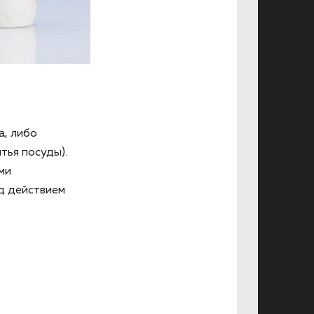
а, либо
тья посуды).
ми
д действием