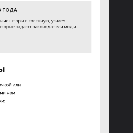
3 ГОДА
нные шторы в гостиную, узнаем
оторые задают законодатели моды...
ы
очкой или
ями нам
ки: