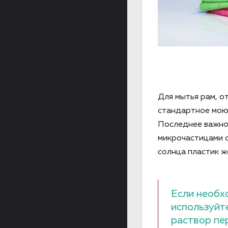
Для мытья рам, о
стандартное моющ
Последнее важно,
микрочастицами с
солнца пластик ж
Если необх
используйт
раствор пе