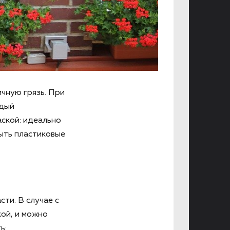
чную грязь. При
ждый
аской: идеально
мыть пластиковые
сти. В случае с
ой, и можно
ь: