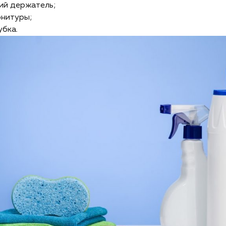
ий держатель;
рнитуры;
убка.