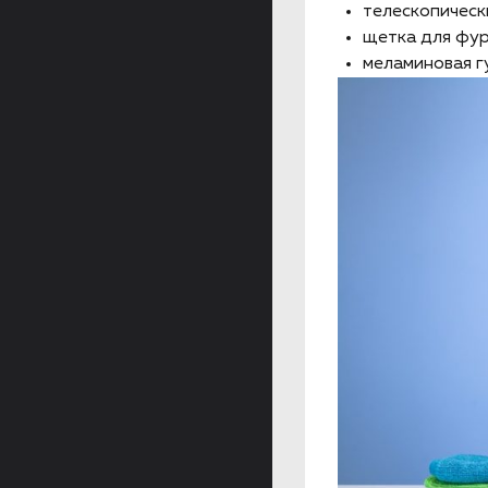
телескопическ
щетка для фу
меламиновая г