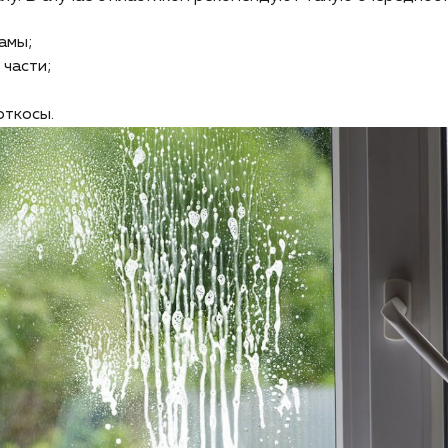
амы;
 части;
откосы.