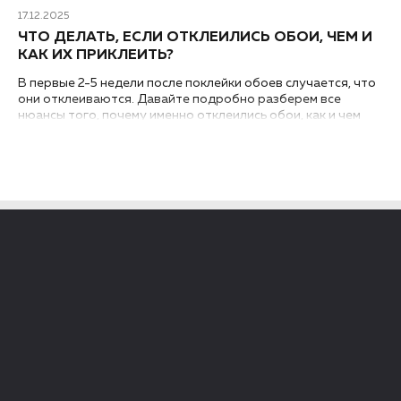
17.12.2025
ЧТО ДЕЛАТЬ, ЕСЛИ ОТКЛЕИЛИСЬ ОБОИ, ЧЕМ И
КАК ИХ ПРИКЛЕИТЬ?
В первые 2-5 недели после поклейки обоев случается, что
они отклеиваются. Давайте подробно разберем все
нюансы того, почему именно отклеились обои, как и чем
можно приклеить стыки или углы, а также рассмотрим
методы экспресс-ремонта...