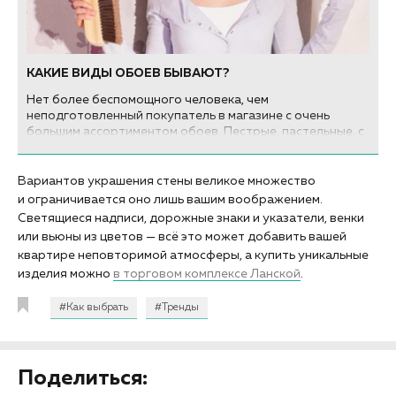
КАКИЕ ВИДЫ ОБОЕВ БЫВАЮТ?
Нет более беспомощного человека, чем
неподготовленный покупатель в магазине с очень
большим ассортиментом обоев. Пестрые, пастельные, с
абстрактными орнаментами и классическими фресками,
гладкие и шероховатые… Спокойно. Мы расскажем вам,
какие бывают обои для стен и как их использовать.
Вариантов украшения стены великое множество
и ограничивается оно лишь вашим воображением.
Светящиеся надписи, дорожные знаки и указатели, венки
или вьюны из цветов — всё это может добавить вашей
квартире неповторимой атмосферы, а купить уникальные
изделия можно
в торговом комплексе Ланской
.
#Как выбрать
#Тренды
Поделиться: