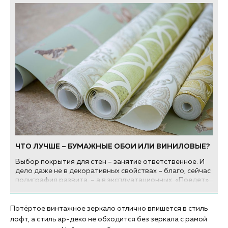
ЧТО ЛУЧШЕ – БУМАЖНЫЕ ОБОИ ИЛИ ВИНИЛОВЫЕ?
Выбор покрытия для стен – занятие ответственное. И
дело даже не в декоративных свойствах – благо, сейчас
полиграфия развита, – а в эксплуатационных. «Поедет»
ли полотно после наклейки, расплывется ли рисунок
после попадания воды и не появится ли плесень под
покрытием – все это зависит от основного материала и
Потёртое винтажное зеркало отлично впишется в стиль
покрытия. Какие обои лучше – бумажные или
лофт, а стиль ар-деко не обходится без зеркала с рамой
виниловые? Давайте разберемся.