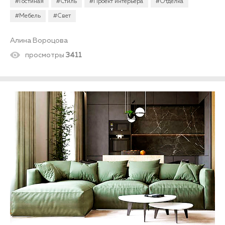
#Гостиная
#Стиль
#Проект интерьера
#Отделка
#Мебель
#Свет
Алина Вороцова
просмотры
3411