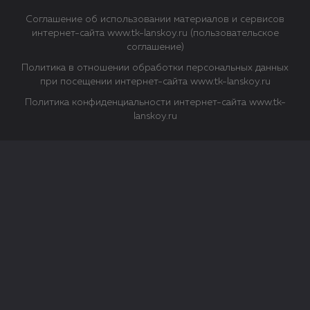
Соглашение об использовании материалов и сервисов
интернет-сайта www.tk-lanskoy.ru (пользовательское
соглашение)
Политика в отношении обработки персональных данных
при посещении интернет-сайта www.tk-lanskoy.ru
Политика конфиденциальности интернет-сайта www.tk-
lanskoy.ru
Закрыть
О файлах Cookie
Файл cookie представляет собой небольшой файл, обычно
состоящий из букв и цифр. Когда вы посещаете сайт, файл
сохраняется на вашем компьютере, планшетном ПК,
телефоне или другом устройстве. Cookies помогают нам
повысить эффективность работы сайта и получить