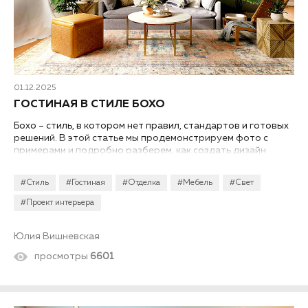
01.12.2025
ГОСТИНАЯ В СТИЛЕ БОХО
Бохо – стиль, в котором нет правил, стандартов и готовых
решений. В этой статье мы продемонстрируем фото с
примерами и подробно разберем, как создать дизайн
интерьера гостиной в стиле бохо в квартире или
загородном доме...
#Стиль
#Гостиная
#Отделка
#Мебель
#Свет
#Проект интерьера
Юлия Вишневская
просмотры
6601