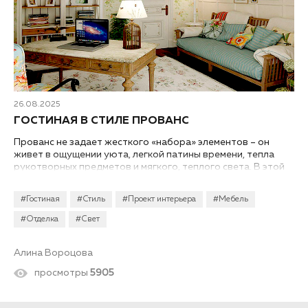
26.08.2025
ГОСТИНАЯ В СТИЛЕ ПРОВАНС
Прованс не задает жесткого «набора» элементов – он
живет в ощущении уюта, легкой патины времени, тепла
рукотворных предметов и мягкого, теплого света. В этой
статье мы продемонстрируем примеры с фото и подробно
разберем, как оформить дизайн интерьера гостиной в
#Гостиная
#Стиль
#Проект интерьера
#Мебель
стиле прованс в квартире или частном доме...
#Отделка
#Свет
Алина Вороцова
просмотры
5905