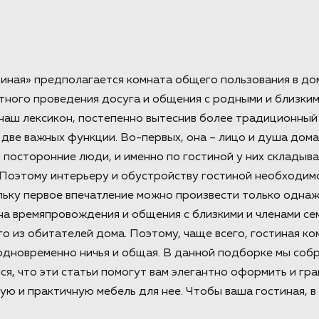
иная» предполагается комната общего пользования в доме
тного проведения досуга и общения с родными и близким
наш лексикон, постепенно вытеснив более традиционный 
 две важных функции. Во-первых, она – лицо и душа дом
 посторонние люди, и именно по гостиной у них складыва
 Поэтому интерьеру и обустройству гостиной необходим
льку первое впечатление можно произвести только однаж
а времяпровождения и общения с близкими и членами сем
о из обитателей дома. Поэтому, чаще всего, гостиная к
 одновременно ничья и общая. В данной подборке мы соб
ся, что эти статьи помогут вам элегантно оформить и гр
ю и практичную мебель для нее. Чтобы ваша гостиная, в и