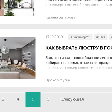
интерьере гостиной сделают вашу 
Карина Батурова
17.12.2019
#Как выбрать
#Свет
КАК ВЫБРАТЬ ЛЮСТРУ В Г
Зал, гостиная – своеобразное лицо 
собирается семья, отмечают праздн
вечера. Интерьер может многое расс
роль в этом играют осветительные 
гостиную, чтобы показать дом во вс
Прохор Мусин
3
4
5
6
Следующая