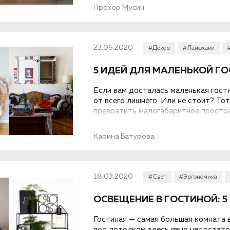
и другие особенности комнаты.
Прохор Мусин
23.06.2020
#Декор
#Лайфхаки
5 ИДЕЙ ДЛЯ МАЛЕНЬКОЙ Г
Если вам досталась маленькая гост
от всего лишнего. Или не стоит? Т
превратить малогабаритное простра
тюремной камеры, кроме того такой 
Рассказываем, как сделать малогаб
Карина Батурова
функциональной, не отказываясь от 
пространство.
18.03.2020
#Свет
#Эргономика
ОСВЕЩЕНИЕ В ГОСТИНОЙ: 
Гостиная — самая большая комната 
под потолком здесь явно недостаточ