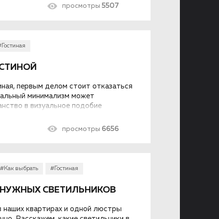
просмотры
5507
#Гостиная
ОСТИНОЙ
иная, первым делом стоит отказаться
отальный минимализм может
нство в визуальное подобие
подход не всегда удобен в быту.
аритную гостиную уютной и
просмотры
6656
«лишнего» и не захламляя
#Как выбрать
#Гостиная
5 НУЖНЫХ СВЕТИЛЬНИКОВ
в наших квартирах и одной люстры
но. Расскажем, какие светильники в