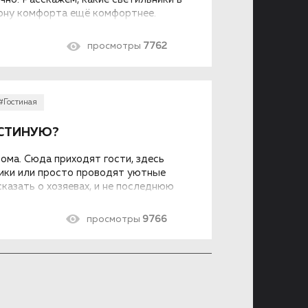
зону комфорта ещё комфортнее.
просмотры
7762
#Гостиная
ОСТИНУЮ?
дома. Сюда приходят гости, здесь
ики или просто проводят уютные
казать о хозяевах, и не последнюю
приборы. Как выбрать люстру в
ей его красе?
просмотры
9766