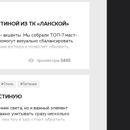
ТИНОЙ ИЗ ТК «ЛАНСКОЙ»
— акценты. Мы собрали ТОП-7 маст-
 помогут визуально сбалансировать
ния взгляда и позволят обновить
ной бригады.
просмотры
3465
#Стиль
#Гостиная
ОСТИНУЮ
чник света, но и важный элемент
важно учитывать сразу несколько
 люстру в зал, стоит обратить
ысоту потолков, направление в дизайне