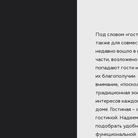
Под словом «гост
также для совмес
недавно вошло в 
части, возложено
попадают гости и
их благополучии.
внимание, «поско
традиционная зон
интересов каждог
доме. Гостиная –
гостиной. Надеем
подобрать удобну
функциональной.