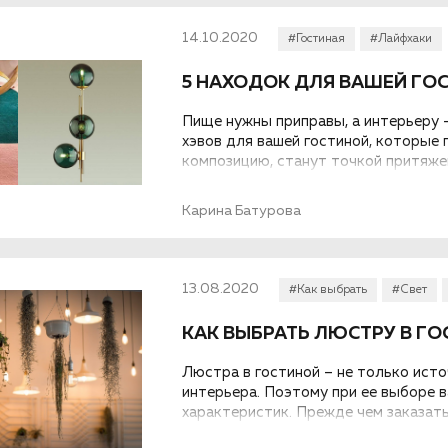
14.10.2020
#Гостиная
#Лайфхаки
5 НАХОДОК ДЛЯ ВАШЕЙ ГОС
Пище нужны приправы, а интерьеру 
хэвов для вашей гостиной, которые
композицию, станут точкой притяже
интерьер без вмешательства ремонт
Карина Батурова
13.08.2020
#Как выбрать
#Свет
КАК ВЫБРАТЬ ЛЮСТРУ В Г
Люстра в гостиной – не только исто
интерьера. Поэтому при ее выборе 
характеристик. Прежде чем заказать
внимание на планировку, размеры, в