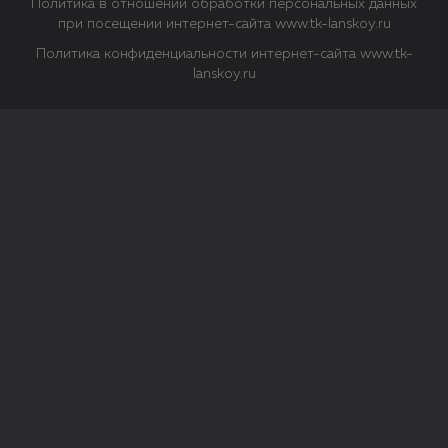
Политика в отношении обработки персональных данных
при посещении интернет-сайта www.tk-lanskoy.ru
Политика конфиденциальности интернет-сайта www.tk-
lanskoy.ru
Закрыть
О файлах Cookie
Файл cookie представляет собой небольшой файл, обычно
состоящий из букв и цифр. Когда вы посещаете сайт, файл
сохраняется на вашем компьютере, планшетном ПК,
телефоне или другом устройстве. Cookies помогают нам
повысить эффективность работы сайта и получить
аналитические данные.
Типы файлов cookie