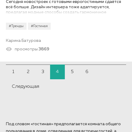
Сегодня новостроек с готовыми еврогостиными сдаётся
всё больше. Дизайн интерьера тоже адаптируется,
предлагая модные способы создать гармоничное
пространство, объединяющее две функциональные зоны.
#Тренды
#Гостиная
Карина Батурова
просмотры
3869
1
2
3
4
5
6
Следующая
Под словом «гостиная» предполагается комната общего
пользования в доме, отведенная для встречи гостей, а