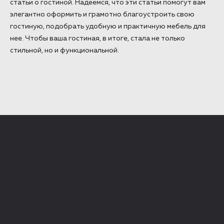
статьи о гостиной. Надеемся, что эти статьи помогут вам
элегантно оформить и грамотно благоустроить свою
гостиную, подобрать удобную и практичную мебель для
нее. Чтобы ваша гостиная, в итоге, стала не только
стильной, но и функциональной.