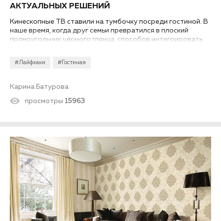
АКТУАЛЬНЫХ РЕШЕНИЙ
Кинескопные ТВ ставили на тумбочку посреди гостиной. В
наше время, когда друг семьи превратился в плоский
прямоугольник чёрного глянца, способов интегрировать
его в интерьер существует намного больше и на любой
вкус.
#Лайфхаки
#Гостиная
Карина Батурова
просмотры
15963