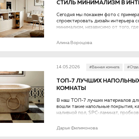
СТИЛЬ МИНИМАЛИЗМ В ИНТ
Сегодня мы покажем фото с примера
спроектировать дизайн интерьера с
минимализм, независимо от того, где
загородном доме...
Алина Вороцова
14.05.2026
#Ванная комната
#Отде
ТОП-7 ЛУЧШИХ НАПОЛЬНЫ
КОМНАТЫ
В наш ТОП-7 лучших материалов для
вошли такие напольные покрытия, ка
наливной пол, SPC-ламинат, пробков
влагостойкий ламинат. Каждый вид и
Дарья Филимонова