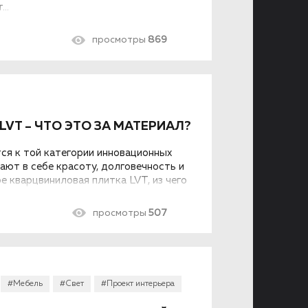
..
просмотры
869
VT – ЧТО ЭТО ЗА МАТЕРИАЛ?
ся к той категории инновационных
ают в себе красоту, долговечность и
е кварцвиниловая плитка LVT, из чего
овы ее плюсы и минусы – об этом
просмотры
507
#Мебель
#Свет
#Проект интерьера