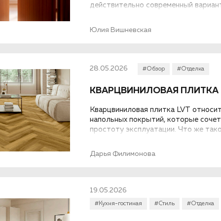
действительно современный вариант.
Юлия Вишневская
28.05.2026
#Обзор
#Отделка
КВАРЦВИНИЛОВАЯ ПЛИТКА L
Кварцвиниловая плитка LVT относит
напольных покрытий, которые сочет
простоту эксплуатации. Что же тако
состоит, каких классов бывает, как
пойдет речь ниже...
Дарья Филимонова
19.05.2026
#Кухня-гостиная
#Стиль
#Отделка