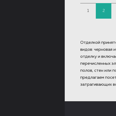
1
2
Отделкой принято
видов: черновая 
отделку и включа
перечисленных э
полов, стен или 
предлагаем посет
затрагивающих во