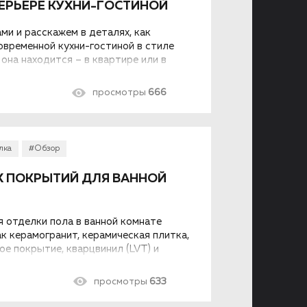
ЕРЬЕРЕ КУХНИ-ГОСТИНОЙ
ми и расскажем в деталях, как
овременной кухни-гостиной в стиле
 она находится – в квартире или в
просмотры
666
лка
#Обзор
Х ПОКРЫТИЙ ДЛЯ ВАННОЙ
 отделки пола в ванной комнате
к керамогранит, керамическая плитка,
ое покрытие, кварцвинил (LVT) и
меет свои плюсы и минусы...
просмотры
633