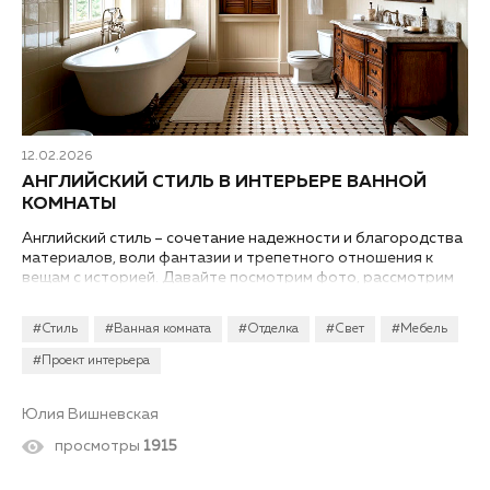
12.02.2026
АНГЛИЙСКИЙ СТИЛЬ В ИНТЕРЬЕРЕ ВАННОЙ
КОМНАТЫ
Английский стиль – сочетание надежности и благородства
материалов, воли фантазии и трепетного отношения к
вещам с историей. Давайте посмотрим фото, рассмотрим
английский стиль в дизайне интерьера ванной комнаты
«под микроскопом» и разберемся, как воссоздать его шарм
#Стиль
#Ванная комната
#Отделка
#Свет
#Мебель
в собственной квартире или частном доме...
#Проект интерьера
Юлия Вишневская
просмотры
1915