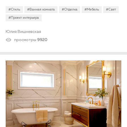
коридора в стиле прованс в квартире или частном доме...
#Стиль
#Ванная комната
#Отделка
#Мебель
#Свет
#Проект интерьера
Юлия Вишневская
просмотры
9920