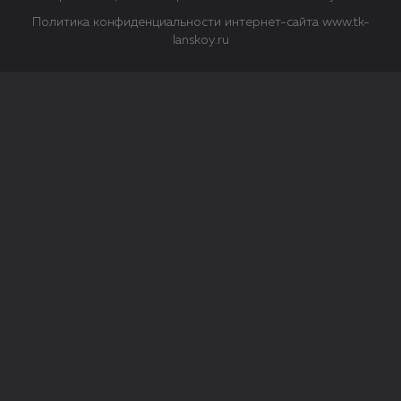
Политика конфиденциальности интернет-сайта www.tk-
lanskoy.ru
Закрыть
О файлах Cookie
Файл cookie представляет собой небольшой файл, обычно
состоящий из букв и цифр. Когда вы посещаете сайт, файл
сохраняется на вашем компьютере, планшетном ПК,
телефоне или другом устройстве. Cookies помогают нам
повысить эффективность работы сайта и получить
аналитические данные.
Типы файлов cookie
Строго необходимые файлы cookie.