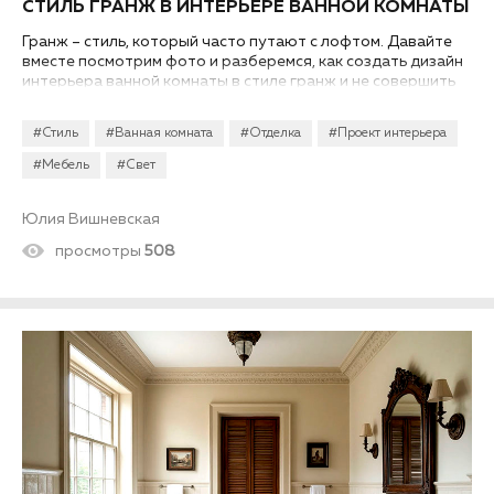
СТИЛЬ ГРАНЖ В ИНТЕРЬЕРЕ ВАННОЙ КОМНАТЫ
Гранж – стиль, который часто путают с лофтом. Давайте
вместе посмотрим фото и разберемся, как создать дизайн
интерьера ванной комнаты в стиле гранж и не совершить
ошибок, которые «удешевляют» интерьер...
#Стиль
#Ванная комната
#Отделка
#Проект интерьера
#Мебель
#Свет
Юлия Вишневская
просмотры
508