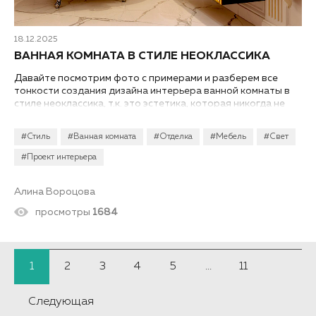
18.12.2025
ВАННАЯ КОМНАТА В СТИЛЕ НЕОКЛАССИКА
Давайте посмотрим фото с примерами и разберем все
тонкости создания дизайна интерьера ванной комнаты в
стиле неоклассика, т.к. это эстетика, которая никогда не
надоедает...
#Стиль
#Ванная комната
#Отделка
#Мебель
#Свет
#Проект интерьера
Алина Вороцова
просмотры
1684
1
2
3
4
5
...
11
Следующая