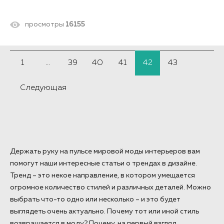
просмотры
16155
1
...
39
40
41
42
43
Следующая
Держать руку на пульсе мировой моды интерьеров вам
помогут наши интересные статьи о трендах в дизайне.
Тренд – это некое направление, в котором умещается
огромное количество стилей и различных деталей. Можно
выбрать что-то одно или несколько – и это будет
выглядеть очень актуально. Почему тот или иной стиль
возвращается в моду? Почему, на первый взгляд,