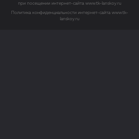
при посещении интернет-сайта www.tk-lanskoy.ru
Политика конфиденциальности интернет-сайта www.tk-
lanskoy.ru
Закрыть
О файлах Cookie
Файл cookie представляет собой небольшой файл, обычно
состоящий из букв и цифр. Когда вы посещаете сайт, файл
сохраняется на вашем компьютере, планшетном ПК,
телефоне или другом устройстве. Cookies помогают нам
повысить эффективность работы сайта и получить
аналитические данные.
Типы файлов cookie
Строго необходимые файлы cookie.