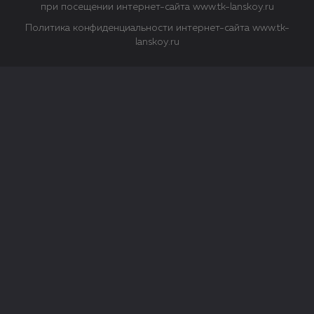
при посещении интернет-сайта www.tk-lanskoy.ru
Политика конфиденциальности интернет-сайта www.tk-
lanskoy.ru
Закрыть
О файлах Cookie
Файл cookie представляет собой небольшой файл, обычно
состоящий из букв и цифр. Когда вы посещаете сайт, файл
сохраняется на вашем компьютере, планшетном ПК,
телефоне или другом устройстве. Cookies помогают нам
повысить эффективность работы сайта и получить
аналитические данные.
Типы файлов cookie
Строго необходимые файлы cookie.