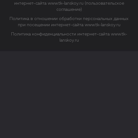
интернет-сайта www.tk-lanskoy.ru (пользовательское
соглашение)
Политика в отношении обработки персональных данных
при посещении интернет-сайта www.tk-lanskoy.ru
Политика конфиденциальности интернет-сайта www.tk-
lanskoy.ru
Закрыть
О файлах Cookie
Файл cookie представляет собой небольшой файл, обычно
состоящий из букв и цифр. Когда вы посещаете сайт, файл
сохраняется на вашем компьютере, планшетном ПК,
телефоне или другом устройстве. Cookies помогают нам
повысить эффективность работы сайта и получить
аналитические данные.