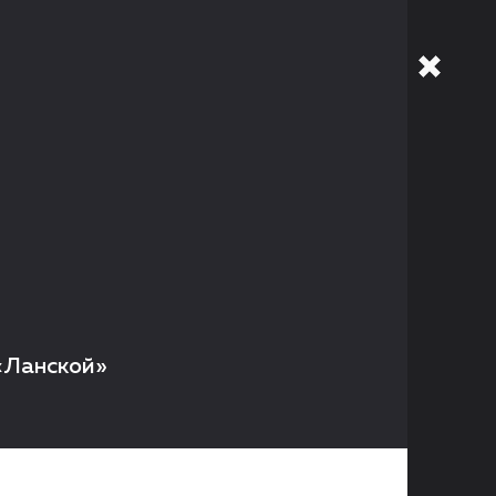
N
 «Ланской»