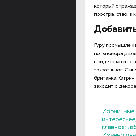
который отражает
пространство, в 
Добавить
Гуру промышленн
ноты юмора дизай
в виде шляп и с
захватчиков. С н
британка Кэтрин 
заходит о декоре
Ироничные 
интереснее
главное: и
Именно она