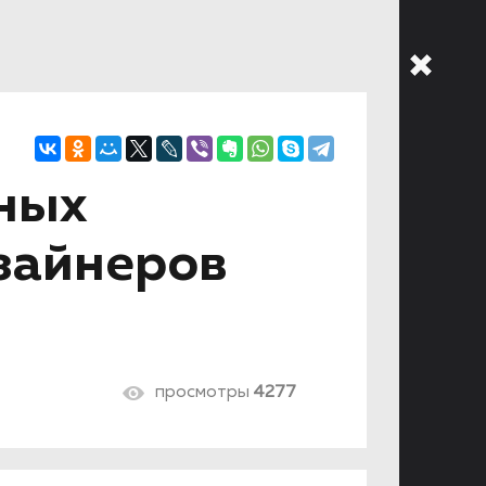
рных
изайнеров
просмотры
4277