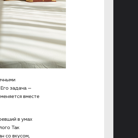
ичными
Его задача —
 меняется вместе
ревший в умах
лого Так
н со вкусом,