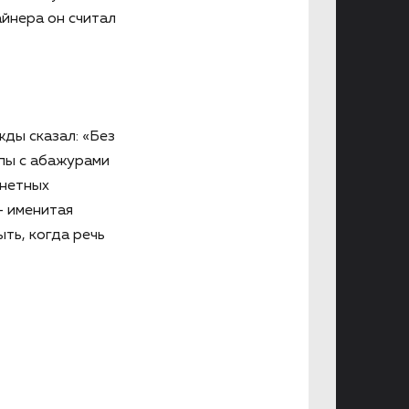
йнера он считал
ды сказал: «Без
мпы с абажурами
анетных
— именитая
ть, когда речь