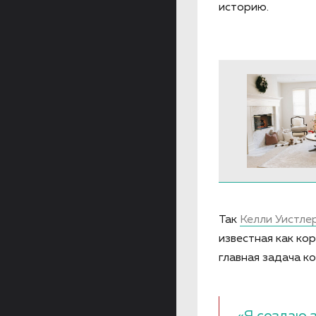
историю.
Так
Келли Уистле
известная как ко
главная задача к
«Я создаю 