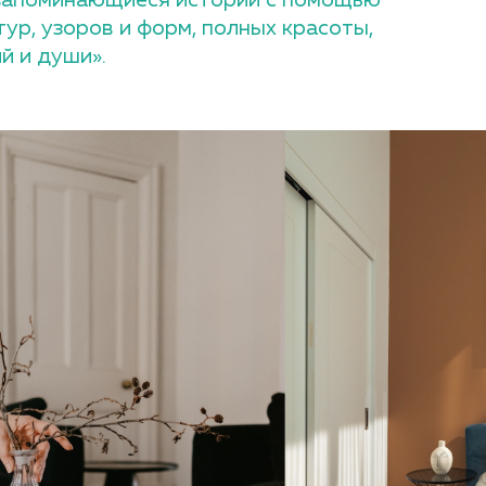
тур, узоров и форм, полных красоты,
й и души».