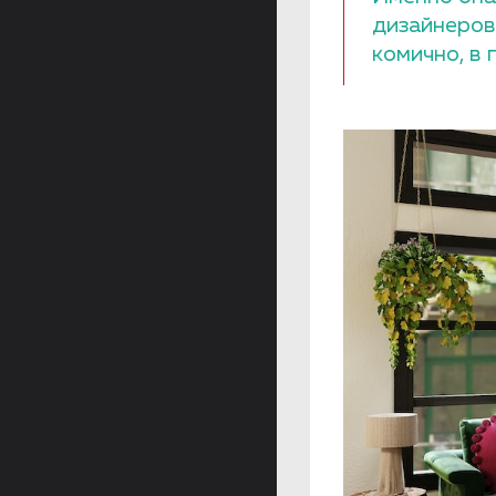
дизайнеров
комично, в 