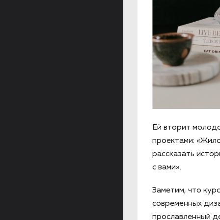
Ей вторит молодо
проектами: «Жило
рассказать истор
с вами».
Заметим, что кур
современных диз
прославленный 