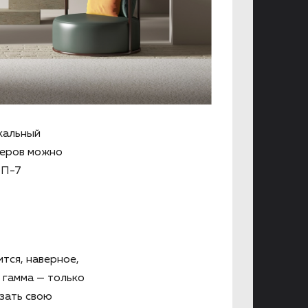
икальный
неров можно
ОП-7
тся, наверное,
я гамма — только
зать свою