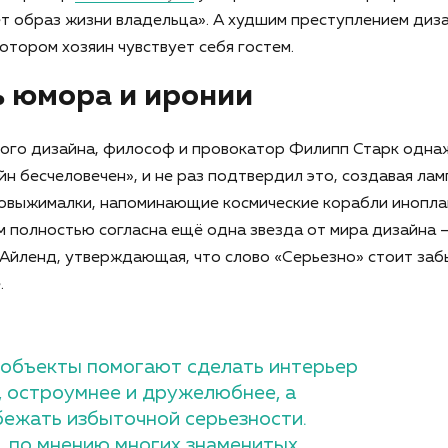
 образ жизни владельца». А худшим преступлением диза
котором хозяин чувствует себя гостем.
 юмора и иронии
ого дизайна, философ и провокатор Филипп Старк однаж
н бесчеловечен», и не раз подтвердил это, создавая ла
оковыжималки, напоминающие космические корабли инопл
им полностью согласна ещё одна звезда от мира дизайна 
Айленд, утверждающая, что слово «Серьезно» стоит забы
.
объекты помогают сделать интерьер
, остроумнее и дружелюбнее, а
збежать избыточной серьезности.
, по мнению многих знаменитых