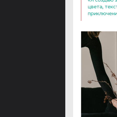
цвета, текс
приключени