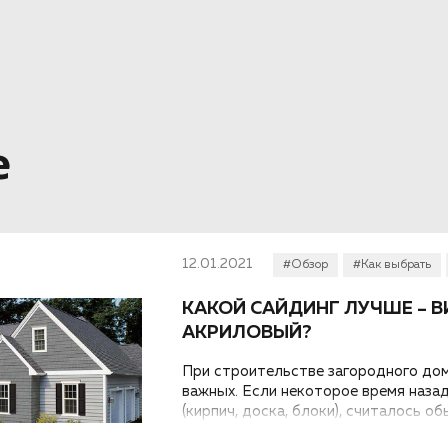
е
12.01.2021
#Обзор
#Как выбрать
КАКОЙ САЙДИНГ ЛУЧШЕ – 
АКРИЛОВЫЙ?
При строительстве загородного дом
важных. Если некоторое время назад
(кирпич, доска, блоки), считалось о
стараются закрыть разнообразными