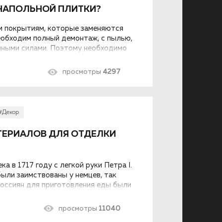
 НАПОЛЬНОЙ ПЛИТКИ?
м покрытиям, которые заменяются
еобходим полный демонтаж, с пылью,
енными силами. Поэтому необходимо
панели, но и клеящий состав.
поэтому, чтобы помочь вам немного
просмотры
4297
м, какой клей выбрать для напольной
#Декор
ТЕРИАЛОВ ДЛЯ ОТДЕЛКИ
а в 1717 году с легкой руки Петра I.
были заимствованы у немцев, так
россиян для приготовления еды были
поварней» или «стряпущей избой».
виде нового устройства кухни
просмотры
11040
 но и обогатило мировой опыт.