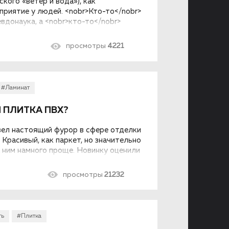
кого «ветер и вода»), как
приятие у людей. <nobr>Кто-то</nobr>
евдонаука, а <nobr>кто-то</nobr>
зу. Как бы то ни было, философия,
ч лет назад, остается популярной.
просмотры
4221
льно упрощенный вид благодаря
ему американское гражданство
затейливое направление, как
уй. А в классическом виде это —
#Ламинат
ительных наблюдений и расчетов.
е: дом поделен на зоны любви,
 ПЛИТКА ПВХ?
далее. Активировать каждую зону
в и особых статуэток. Трудно
вел настоящий фурор в сфере отделки
 Но точно можно убедиться в том, что
 Красивый, как паркет, но значительно
а ним намного проще. Новинку оценили
даже появляются более передовые
то лучше – ламинат или плитка ПВХ?
просмотры
21232
ть
#Плитка