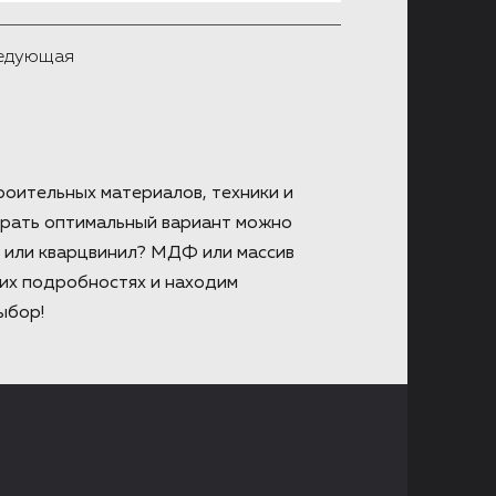
 — это число русское изобретение,
 поварами, работавшими при царском
едующая
роительных материалов, техники и
обрать оптимальный вариант можно
т или кварцвинил? МДФ или массив
их подробностях и находим
ыбор!