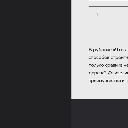
1
...
В рубрике «Что л
способов строите
только сравнив н
дерева? Флизелин
преимущества и н