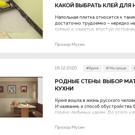
КАКОЙ ВЫБРАТЬ КЛЕЙ ДЛЯ
Напольная плитка относится к таки
достаточно трудоемко – нередко н
грязью и, кажется, впустую потрач
тщательно выбирать не только сами 
Магазины поражают разнообразием, 
Прохор Мусин
ориентироваться в нем, мы расскаже
плитки.
18.12.2020
#Кухня
#Что лучше
РОДНЫЕ СТЕНЫ: ВЫБОР МА
КУХНИ
Кухня вошла в жизнь русского человек
И название, и способ обустройства 
горячо любимых царем. До этого у 
отдельные помещения, называемые «
Поистине революционное событие в 
Прохор Мусин
повлияло не только на русский быт,