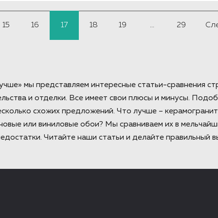
Например, поочередная подача блюд
взятое на вооружение европейскими
дворе.
15
16
17
18
19
...
29
Сл
учше» мы представляем интересные статьи-сравнения ст
льства и отделки. Все имеет свои плюсы и минусы. Под
есколько схожих предложений. Что лучше – керамограни
овые или виниловые обои? Мы сравниваем их в мельчайш
едостатки. Читайте наши статьи и делайте правильный в