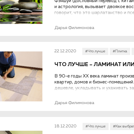
Фэншуй (дословный перевод с китайс
и астрология, вызывает двоякое вос
говорит, что это шарлатанство и пс
верит, практикует и даже видит поль
возникшая в Китае почти шесть тыся
Дарья Филимонова
Правда сейчас она приобрела дово
китайцу Томасу Линю Юю, получивш
в прошлом веке. Он создал такое не
символический (эзотерический) фэнш
22.12.2020
#Что лучше
#Плитка
очень сложная наука, требующая дл
У Томаса Линя Юя все гораздо прощ
ЧТО ЛУЧШЕ – ЛАМИНАТ ИЛИ
богатства, успеха, здоровья и так 
можно с помощью амулетов, оберего
В 90-е годы XX века ламинат произ
сказать, насколько это эффективно.
квартир, домов и бизнес-помещений.
это эстетично.
дешевле, укладывать и ухаживать з
по достоинству. Время идет, в про
материалы, например, кварцвинил. Ч
Дарья Филимонова
18.12.2020
#Что лучше
#Как выбра