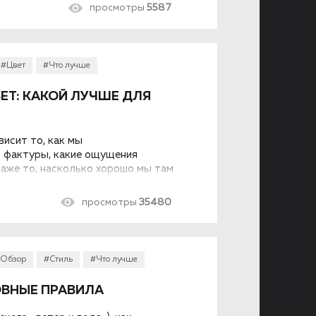
торами, причем, один из наиболее
просмотры
5587
 – виниловый или акриловый? А может,
авайте рассмотрим детально.
#Цвет
#Что лучше
ЕТ: КАКОЙ ЛУЧШЕ ДЛЯ
исит то, как мы
и фактуры, какие ощущения
даже то, насколько хорошо мы там
просмотры
35480
Обзор
#Стиль
#Что лучше
ОВНЫЕ ПРАВИЛА