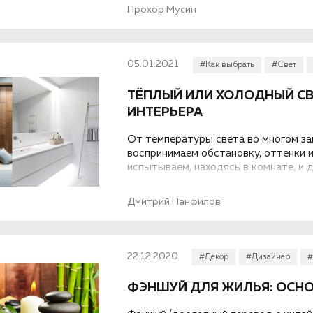
случае обуславливается многими фак
Прохор Мусин
важных – цена. Какой сайдинг лучше
лучше выбрать другой материал? Д
05.01.2021
#Как выбрать
#Свет
ТЁПЛЫЙ ИЛИ ХОЛОДНЫЙ СВ
ИНТЕРЬЕРА
От температуры света во многом зав
воспринимаем обстановку, оттенки 
испытываем, находясь в комнате, и 
спим или сохраняем концентрацию.
Дмитрий Панфилов
22.12.2020
#Декор
#Дизайнер
#
ФЭНШУЙ ДЛЯ ЖИЛЬЯ: ОСН