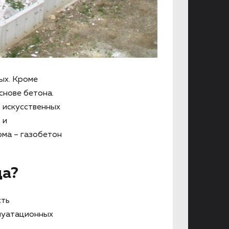
ых. Кроме
снове бетона.
 искусственных
 и
ома – газобетон
ца?
сть
плуатационных