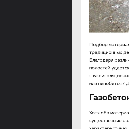
Подбор материала
традиционных дер
Благодаря различ
полостей удается
звукоизоляционны
или пенобетон? Д
Газобето
Хотя оба материа
существенные раз
характеристиках.