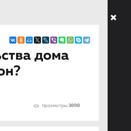
ьства дома
он?
просмотры
3898