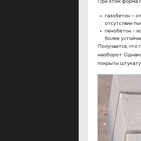
При этом форма п
газобетон – о
отсутствии по
пенобетон – и
более устойчи
Получается, что 
наоборот. Однако
покрыты штукатур