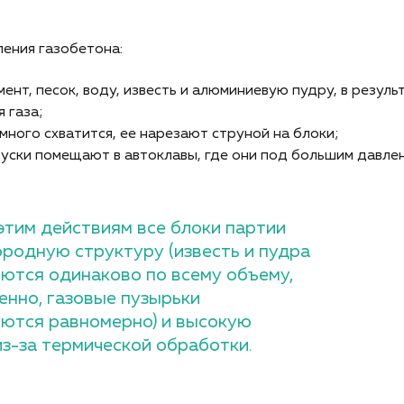
ения газобетона:
нт, песок, воду, известь и алюминиевую пудру, в резуль
 газа;
много схватится, ее нарезают струной на блоки;
уски помещают в автоклавы, где они под большим давле
этим действиям все блоки партии
родную структуру (известь и пудра
ются одинаково по всему объему,
енно, газовые пузырьки
ются равномерно) и высокую
из-за термической обработки.