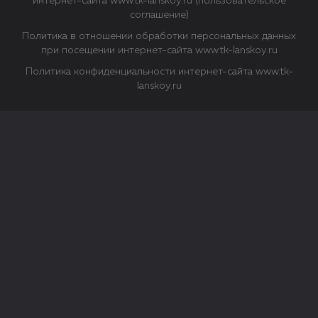
интернет-сайта www.tk-lanskoy.ru (пользовательское
соглашение)
Политика в отношении обработки персональных данных
при посещении интернет-сайта www.tk-lanskoy.ru
Политика конфиденциальности интернет-сайта www.tk-
lanskoy.ru
Закрыть
О файлах Cookie
Файл cookie представляет собой небольшой файл, обычно
состоящий из букв и цифр. Когда вы посещаете сайт, файл
сохраняется на вашем компьютере, планшетном ПК,
телефоне или другом устройстве. Cookies помогают нам
повысить эффективность работы сайта и получить
аналитические данные.