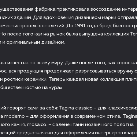
существования фабрика практиковала воссоздание интер
нских зданий. Для вдохновения дизайнеры марки отправл
поместья прошлых столетий. До 1991 года бред был вост
 Но после того как на рынок была выпущена коллекция Ter
им и оригинальным дизайном.
ла известна по всему миру. Даже после того, как спрос н
ос, вся продукция продолжает разрисовываться вручную
и росписи керамики. Теперь каждая новая коллекция плит
бщественностью на «ура».
й говорят сами за себя: Tagina classico – для классически
a moderno – для оформления в современном стиле, Tagina 
ого камня, mosaico. – с элементами мозаичного полотна.
лекций предназначено для оформления интерьеров кварт