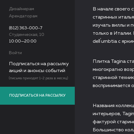
Дизайнерам
В начале своего 
Арендаторам
старинных италья
изучать виллы и 
(812) 363-000-7
только в Италии.
Студенческая, 10
10:00—20:00
dell`umbtia с ярк
Войти
Плитка Tagina ста
Подписаться на рассылку
многократно возр
акций и анонсы событий
старинной техник
(письма приходят 1-2 раза в месяц)
воспринимается о
ПОДПИСАТЬСЯ НА РАССЫЛКУ
Названия коллекци
интерьеров, Tagin
фактурой старинн
Большинство кол