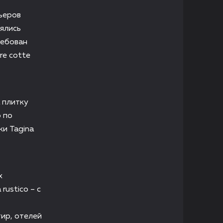
ьеров
ялись
ребован
re cotte
а плитку
 по
ки Tagina
х
rustico – с
ир, отелей