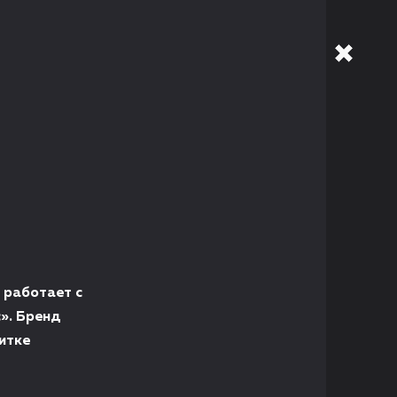
 работает с
». Бренд
литке