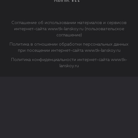
Соглашение об использовании материалов и сервисов
интернет-сайта www.tk-lanskoy.ru (пользовательское
соглашение)
Политика в отношении обработки персональных данных
при посещении интернет-сайта www.tk-lanskoy.ru
Политика конфиденциальности интернет-сайта www.tk-
lanskoy.ru
Закрыть
О файлах Cookie
Файл cookie представляет собой небольшой файл, обычно
состоящий из букв и цифр. Когда вы посещаете сайт, файл
сохраняется на вашем компьютере, планшетном ПК,