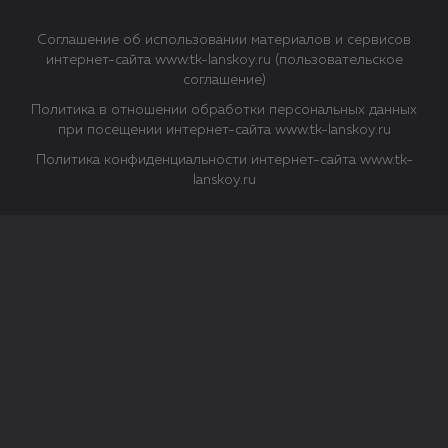
Соглашение об использовании материалов и сервисов
интернет-сайта www.tk-lanskoy.ru (пользовательское
соглашение)
Политика в отношении обработки персональных данных
при посещении интернет-сайта www.tk-lanskoy.ru
Политика конфиденциальности интернет-сайта www.tk-
lanskoy.ru
Закрыть
О файлах Cookie
Файл cookie представляет собой небольшой файл, обычно
состоящий из букв и цифр. Когда вы посещаете сайт, файл
сохраняется на вашем компьютере, планшетном ПК,
телефоне или другом устройстве. Cookies помогают нам
повысить эффективность работы сайта и получить