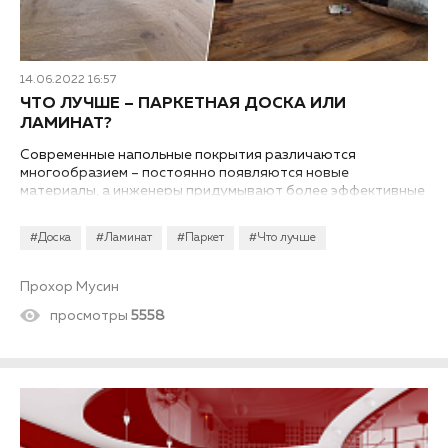
14.06.2022 16:57
ЧТО ЛУЧШЕ – ПАРКЕТНАЯ ДОСКА ИЛИ
ЛАМИНАТ?
Современные напольные покрытия различаются
многообразием – постоянно появляются новые
материалы, а инженеры придумывают более эффективные
их комбинации. Желая удешевить паркет и полы из
натуральной древесины, они разработали паркетную
#Доска
#Ламинат
#Паркет
#Что лучше
доску, а ламинат – результат работы над повышением
прочности. Что лучше – паркетная доска или ламинат,
какие у них плюсы и минусы? Об этом поговорим в нашей
Прохор Мусин
статье.
просмотры
5558