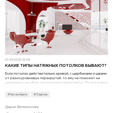
10.06.2022 15:54
КАКИЕ ТИПЫ НАТЯЖНЫХ ПОТОЛКОВ БЫВАЮТ?
Если потолок действительно кривой, с щербинами и швами
от разноуровневых перекрытий, то ему не поможет ни
шпаклевка, ни обои, ни пенопластовые плиты. Он все равно
будет кривым, с пятнами высолов и прочими неприятными
вещами. Спасти ваш интерьер с минимальными усилиями
#Как выбрать
#Отделка
могут натяжные конструкции. В отличие от подвесных они
«съедают» намного меньше высоты и могут даже защитить
от затопления. И прежде чем выбрать окончательно,
Дарья Филимонова
разберемся, какие виды и типы натяжных потолков