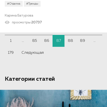
#Отделка
#Тренды
Карина Батурова
просмотры
20737
1
...
85
86
87
88
89
...
179
Следующая
Категории статей