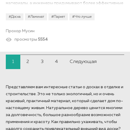
материалы, а инженеры придумывают более эффективные
их комбинации. Желая удешевить паркет и полы из
натуральной древесины, они разработали паркетную
#Доска
#Ламинат
#Паркет
#Что лучше
доску, а ламинат – результат работы над повышением
прочности. Что лучше – паркетная доска или ламинат,
какие у них плюсы и минусы? Об этом поговорим в нашей
Прохор Мусин
статье.
просмотры
5554
1
2
3
4
Следующая
Представляем вам интересные статьи о досках в отделке и
строительстве. Это не только экологичный, но и очень
красивый, практичный материал, который сделает дом по-
настоящему живым. Натуральное дерево ценится многими
за долговечность, большое разнообразие возможностей
применения и красоту. Как правильно ухаживать, чтобы
надолго сохранить привлекательный внешний вид доски?