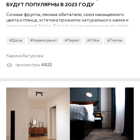
БУДУТ ПОПУЛЯРНЫ В 2023 ГОДУ
Сочные фрукты, лесные обитатели, союз насыщенного
цвета и глянца, эстетика прожилок натурального камня и
даже розовый бетон. Всё это есть в нашем модном гайде
по отделочным материалам, которые будут актуальны в
2023 году.
#Доска
#Керамогранит
#Паркет
#Обои
#Плитка
Карина Батурова
просмотры
4822