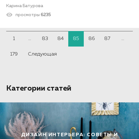
Карина Батурова
просмотры
6235
1
...
83
84
85
86
87
...
179
Следующая
Категории статей
ДИЗАЙН ИНТЕРЬЕРА: СОВЕТЫ И