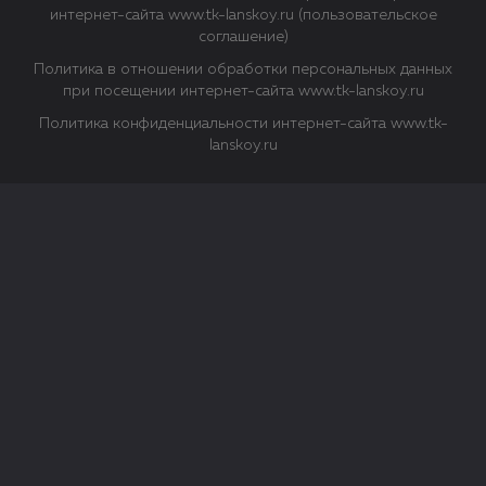
интернет-сайта www.tk-lanskoy.ru (пользовательское
соглашение)
Политика в отношении обработки персональных данных
при посещении интернет-сайта www.tk-lanskoy.ru
Политика конфиденциальности интернет-сайта www.tk-
lanskoy.ru
Закрыть
О файлах Cookie
Файл cookie представляет собой небольшой файл, обычно
состоящий из букв и цифр. Когда вы посещаете сайт, файл
сохраняется на вашем компьютере, планшетном ПК,
телефоне или другом устройстве. Cookies помогают нам
повысить эффективность работы сайта и получить
аналитические данные.