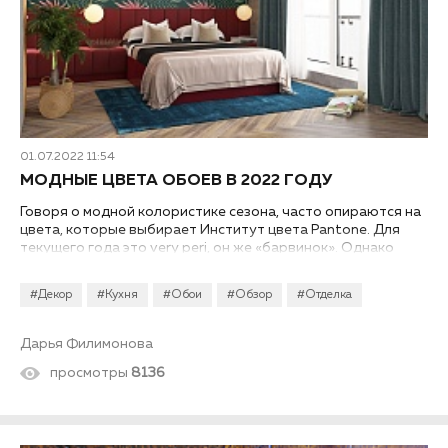
01.07.2022 11:54
МОДНЫЕ ЦВЕТА ОБОЕВ В 2022 ГОДУ
Говоря о модной колористике сезона, часто опираются на
цвета, которые выбирает Институт цвета Pantone. Для
текущего года это very peri, он же «барвинок». Однако
дизайнеры рекомендуют не строго упираться в
предлагаемые оттенки, а следить за общими трендами и
#Декор
#Кухня
#Обои
#Обзор
#Отделка
исходить из них и своего чувства прекрасного. Модные
цвета обоев в 2022 году, а также принты явно будут
актуальными довольно долгое время, так как опираются
Дарья Филимонова
на принципы простоты, понятности и неперегруженности.
просмотры
8136