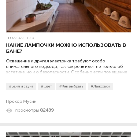
11.07.2022 11:50
КАКИЕ ЛАМПОЧКИ МОЖНО ИСПОЛЬЗОВАТЬ В
БАНЕ?
Освещение и другая электрика требуют особо
внимательного подхода, так как речь идет не только об
эстетике, но и о безопасности. Особенно если помещение
подвергается экстремальным воздействиям температуры
и влаги. Вопрос, какие лампочки можно использовать в
#Баня и сауна
#Свет
#Как выбрать
#Лайфхаки
бане, становится особенно актуальным в летний сезон – у
многих дачи с банями используются именно в этот период.
Давайте рассмотрим разные варианты, которые позволят
Прохор Мусин
обеспечить достаточное и безопасное освещение.
просмотры
82439