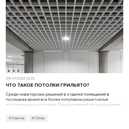
08.07.2022 13:22
ЧТО ТАКОЕ ПОТОЛКИ ГРИЛЬЯТО?
Среди новаторских решений в отделке помещений в
последнее время все более популярны решетчатые
потолочные конструкции. Одна из версий происхождения
– от деревянных итальянских террасных шпалер, которые
рассеивали солнечный свет. Сейчас их часто можно
#Отделка
#Обзор
увидеть в офисных центрах, общественных пространствах
и общих помещениях новостроек. Давайте познакомимся с