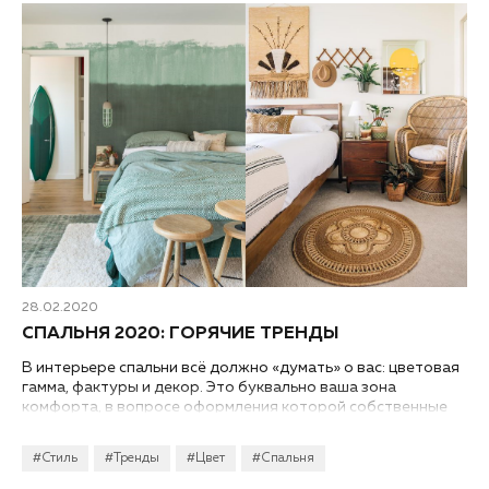
28.02.2020
СПАЛЬНЯ 2020: ГОРЯЧИЕ ТРЕНДЫ
В интерьере спальни всё должно «думать» о вас: цветовая
гамма, фактуры и декор. Это буквально ваша зона
комфорта, в вопросе оформления которой собственные
ощущения всегда важнее модных трендов. Но и тренды в
этом году весьма гибкие: вы смело можете выбирать
#Стиль
#Тренды
#Цвет
#Спальня
между романтичным цветочным принтом и строгим
минимализмом. Расскажем всё о дизайне спальни 2020 и