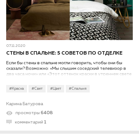
07.11.2020
СТЕНЫ В СПАЛЬНЕ: 5 СОВЕТОВ ПО ОТДЕЛКЕ
Если бы стены в спальне могли говорить, чтобы они бы
сказали? Возможно: «Мы слышим соседский телевизор в
два часа ночи» или «Этот оттенок краски в утреннем свете
выглядит не так, как на образце производителя»?
Рассказываем об отделочных решениях, которые точно
#Краска
#Свет
#Цвет
#Спальня
понравятся стенам в вашей спальне.
Карина Батурова
просмотры
6408
комментарий
1