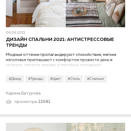
06.06.2021
ДИЗАЙН СПАЛЬНИ 2021: АНТИСТРЕССОВЫЕ
ТРЕНДЫ
Модные оттенки пропагандируют спокойствие, мягкие
изголовья приглашают с комфортом провести день в
кровати, светлое дерево и ‎плетёнка согревают
интерьер, а дизайнеры предлагают в качестве
альтернативы строгому минимализму уютный «‎бабушкин
#Декор
#Тренды
#Цвет
#Стиль
#Спальня
шик». Всё о дизайне спальни 2021.
Карина Батурова
просмотры
11041