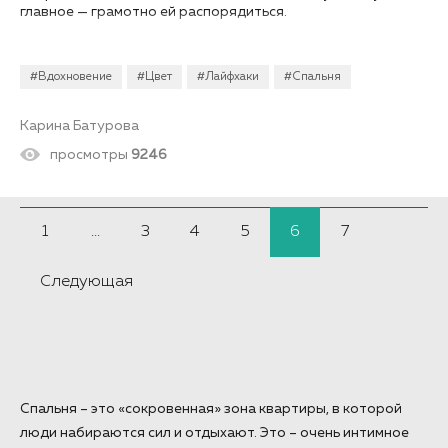
главное — грамотно ей распорядиться.
#Вдохновение
#Цвет
#Лайфхаки
#Спальня
Карина Батурова
просмотры
9246
1
...
3
4
5
6
7
Следующая
Спальня – это «сокровенная» зона квартиры, в которой
люди набираются сил и отдыхают. Это – очень интимное