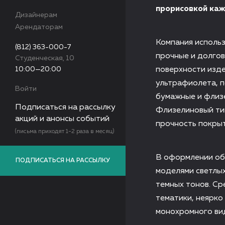
прорисовкой каж
Дизайнерам
Арендаторам
Компания исполь
(812) 363-000-7
прочные и долгов
Студенческая, 10
10:00—20:00
поверхности изде
ультрафиолета, 
Войти
бумажные и флизе
Подписаться на рассылку
Флизелиновый ти
акций и анонсы событий
прочность покрыт
(письма приходят 1-2 раза в месяц)
В оформлении обо
ПОДПИСАТЬСЯ НА РАССЫЛКУ
моделями светлых
темных тонов. Ср
тематики, неярко
монохромного ви