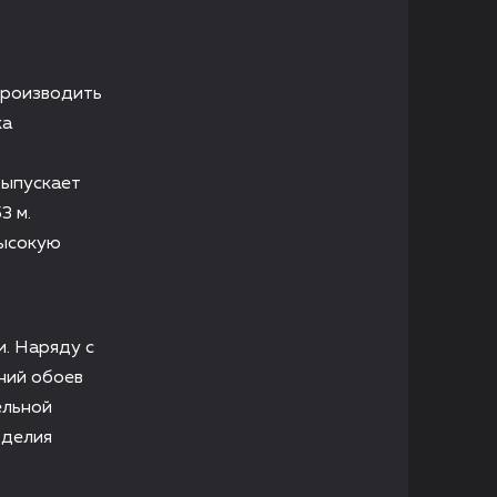
производить
ка
выпускает
3 м.
высокую
и. Наряду с
ний обоев
ельной
зделия