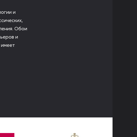
логии и
сических,
ления. Обои
ьеров и
 имеет