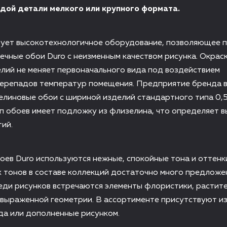
дой детали мелкого или крупного формата.
зует высокотехнологичное оборудование, позволяющее 
ечные обои Duro с неизменным качеством рисунка. Окрас
лий не меняет первоначального вида под воздействием
перепадов температур помещения. Предприятие бренда 
линовые обои с шириной изделий стандартного типа 0,5
п обоев имеет подложку из флизелина, что определяет 
ий.
ев Duro используются нежные, спокойные тона и оттенк
 тонов в составе коллекций достаточно много предложе
еди рисунков встречаются элементы флористики, растит
 выраженной геометрии. В ассортименте присутствуют и
да или дополненные рисунком.