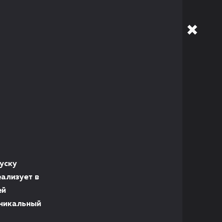
уску
ализует в
ей
уникальный