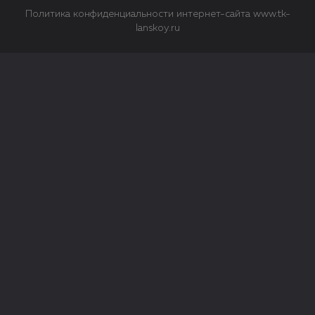
Политика конфиденциальности интернет-сайта www.tk-
lanskoy.ru
Закрыть
О файлах Cookie
Файл cookie представляет собой небольшой файл, обычно
состоящий из букв и цифр. Когда вы посещаете сайт, файл
сохраняется на вашем компьютере, планшетном ПК,
телефоне или другом устройстве. Cookies помогают нам
повысить эффективность работы сайта и получить
аналитические данные.
Типы файлов cookie
Строго необходимые файлы cookie.