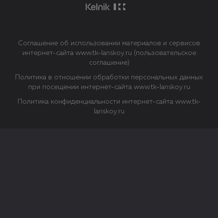
Соглашение об использовании материалов и сервисов
интернет-сайта www.tk-lanskoy.ru (пользовательское
соглашение)
Политика в отношении обработки персональных данных
при посещении интернет-сайта www.tk-lanskoy.ru
Политика конфиденциальности интернет-сайта www.tk-
lanskoy.ru
Закрыть
О файлах Cookie
Файл cookie представляет собой небольшой файл, обычно
состоящий из букв и цифр. Когда вы посещаете сайт, файл