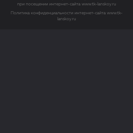
при посещении интернет-сайта www.tk-lanskoy.ru
Политика конфиденциальности интернет-сайта www.tk-
lanskoy.ru
Закрыть
О файлах Cookie
Файл cookie представляет собой небольшой файл, обычно
состоящий из букв и цифр. Когда вы посещаете сайт, файл
сохраняется на вашем компьютере, планшетном ПК,
телефоне или другом устройстве. Cookies помогают нам
повысить эффективность работы сайта и получить
аналитические данные.
Типы файлов cookie
Строго необходимые файлы cookie.