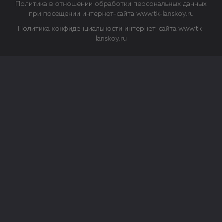
Политика в отношении обработки персональных данных
при посещении интернет-сайта www.tk-lanskoy.ru
Политика конфиденциальности интернет-сайта www.tk-
lanskoy.ru
Закрыть
О файлах Cookie
Файл cookie представляет собой небольшой файл, обычно
состоящий из букв и цифр. Когда вы посещаете сайт, файл
сохраняется на вашем компьютере, планшетном ПК,
телефоне или другом устройстве. Cookies помогают нам
повысить эффективность работы сайта и получить
аналитические данные.
Типы файлов cookie