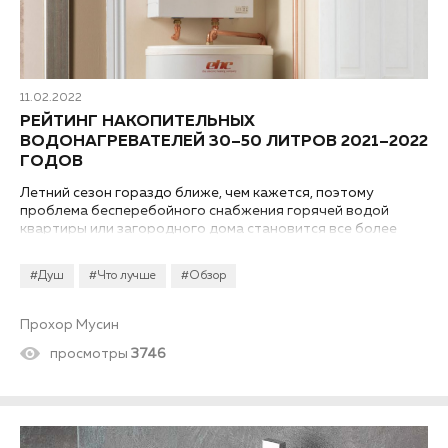
11.02.2022
РЕЙТИНГ НАКОПИТЕЛЬНЫХ
ВОДОНАГРЕВАТЕЛЕЙ 30–50 ЛИТРОВ 2021–2022
ГОДОВ
Летний сезон гораздо ближе, чем кажется, поэтому
проблема бесперебойного снабжения горячей водой
квартиры или загородного дома становится все более
актуальной. Накопительные электрические обогреватели
среднего объема – одно из наиболее популярных решений.
#Душ
#Что лучше
#Обзор
Они занимают относительно немного места, имеют
различные конфигурации и экономичные режимы работы.
Мы составили для вас собственный рейтинг накопительных
Прохор Мусин
водонагревателей 30–50 литров 2021–2022 годов.
просмотры
3746