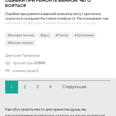
ОШИБКИ ПРИ РЕМОНТЕ ВАННОЙ: ЧЕГО
БОЯТЬСЯ
Ошибки при ремонте ванной комнаты могут критично
сказаться на вашем бытовом комфорте. Рассказываем, как
избежать подводных камней и выйти сухим из воды.
#Бытовая техника
#Душ
#Плитка
#Эргономика
#Ванная комната
Дмитрий Панфилов
просмотры
10966
комментарий
1
1
2
3
4
Следующая
Как обустроить место для принятия душа, мы
рассказываем в интересных статьях от наших экспертов.