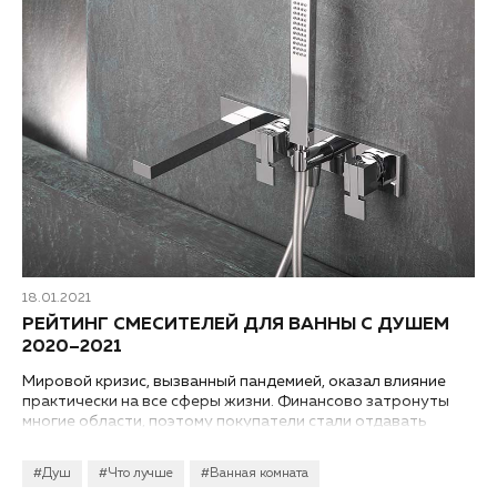
18.01.2021
РЕЙТИНГ СМЕСИТЕЛЕЙ ДЛЯ ВАННЫ С ДУШЕМ
2020–2021
Мировой кризис, вызванный пандемией, оказал влияние
практически на все сферы жизни. Финансово затронуты
многие области, поэтому покупатели стали отдавать
предпочтения продукции, которая, в первую очередь,
вписывается в понятие «дешево и сердито». Высокое
#Душ
#Что лучше
#Ванная комната
качество, лаконичный дизайн без излишеств и доступные