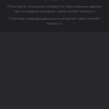
Политика в отношении обработки персональных данных
при посещении интернет-сайта www.tk-lanskoy.ru
Политика конфиденциальности интернет-сайта www.tk-
lanskoy.ru
Закрыть
О файлах Cookie
Файл cookie представляет собой небольшой файл, обычно
состоящий из букв и цифр. Когда вы посещаете сайт, файл
сохраняется на вашем компьютере, планшетном ПК,
телефоне или другом устройстве. Cookies помогают нам
повысить эффективность работы сайта и получить
аналитические данные.