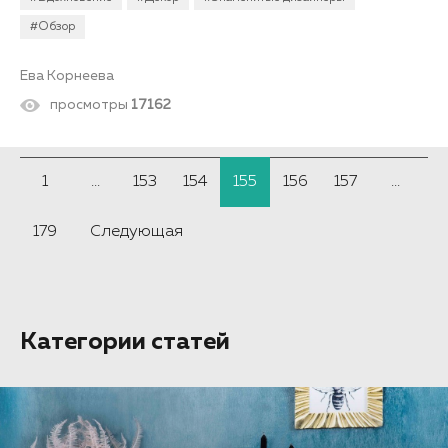
#Обзор
Ева Корнеева
просмотры
17162
1
...
153
154
155
156
157
...
179
Следующая
Категории статей