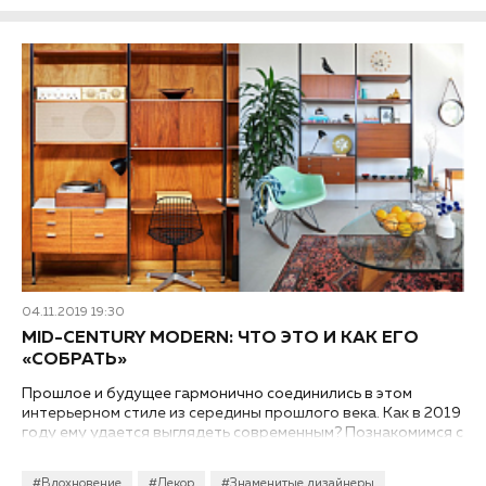
04.11.2019 19:30
MID-CENTURY MODERN: ЧТО ЭТО И КАК ЕГО
«СОБРАТЬ»
Прошлое и будущее гармонично соединились в этом
интерьерном стиле из середины прошлого века. Как в 2019
году ему удается выглядеть современным? Познакомимся с
mid-century поближе и посмотрим, как воссоздать эту
обстановку на базе российского интерьера.
#Вдохновение
#Декор
#Знаменитые дизайнеры