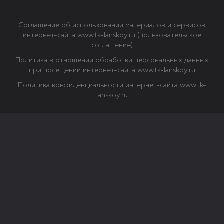
Соглашение об использовании материалов и сервисов
интернет-сайта www.tk-lanskoy.ru (пользовательское
соглашение)
Политика в отношении обработки персональных данных
при посещении интернет-сайта www.tk-lanskoy.ru
Политика конфиденциальности интернет-сайта www.tk-
lanskoy.ru
Закрыть
О файлах Cookie
Файл cookie представляет собой небольшой файл, обычно
состоящий из букв и цифр. Когда вы посещаете сайт, файл
сохраняется на вашем компьютере, планшетном ПК,
телефоне или другом устройстве. Cookies помогают нам