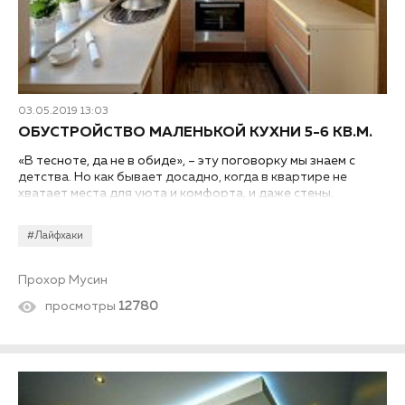
03.05.2019 13:03
ОБУСТРОЙСТВО МАЛЕНЬКОЙ КУХНИ 5-6 КВ.М.
«В тесноте, да не в обиде», – эту поговорку мы знаем с
детства. Но как бывает досадно, когда в квартире не
хватает места для уюта и комфорта, и даже стены,
кажется, давят. Не стоит огорчаться: в этой статье мы
расскажем вам, как обустроить маленькую кухню в 5–6 кв.
#Лайфхаки
м.
Прохор Мусин
просмотры
12780