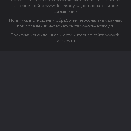
Соглашение об использовании материалов и сервисов
интернет-сайта www.tk-lanskoy.ru (пользовательское
соглашение)
Политика в отношении обработки персональных данных
при посещении интернет-сайта www.tk-lanskoy.ru
Политика конфиденциальности интернет-сайта www.tk-
lanskoy.ru
Закрыть
О файлах Cookie
Файл cookie представляет собой небольшой файл, обычно
состоящий из букв и цифр. Когда вы посещаете сайт, файл
сохраняется на вашем компьютере, планшетном ПК,
телефоне или другом устройстве. Cookies помогают нам
повысить эффективность работы сайта и получить
аналитические данные.