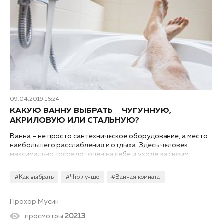
09.04.2019 16:24
КАКУЮ ВАННУ ВЫБРАТЬ – ЧУГУННУЮ,
АКРИЛОВУЮ ИЛИ СТАЛЬНУЮ?
Ванна – не просто сантехническое оборудование, а место
наибольшего расслабления и отдыха. Здесь человек
максимально сосредоточен на себе и уходе за своим
телом. Комфорт зависит от правильного выбора
сантехники. Какую ванну выбрать – чугунную, акриловую
#Как выбрать
#Что лучше
#Ванная комната
или стальную?
Прохор Мусин
просмотры
20213