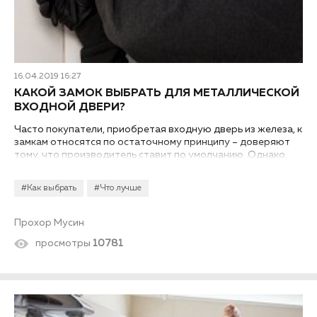
16.04.2019 16:27
КАКОЙ ЗАМОК ВЫБРАТЬ ДЛЯ МЕТАЛЛИЧЕСКОЙ
ВХОДНОЙ ДВЕРИ?
Часто покупатели, приобретая входную дверь из железа, к
замкам относятся по остаточному принципу – доверяют
тому, что производитель ставит по умолчанию. Однако,
это не менее важная деталь, чем само полотно. Какой
замок поставить на металлическую входную дверь?
#Как выбрать
#Что лучше
Прохор Мусин
просмотры
10781